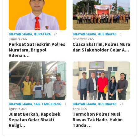
BHAYANGKARA
,
MURATARA
27
BHAYANGKARA
,
MUSIRAWAS
5
Januari 2026
November 2025
Perkuat Satreskrim Polres
Cuaca Ekstrim, Polres Mura
Muratara, Brigpol
dan Stakeholder Gelar A…
Adenan…
BHAYANGKARA
,
KAB. TANGERANG
1
BHAYANGKARA
,
MUSIRAWAS
22
Agustus 2025
April 2025
Jumat Berkah, Kapolsek
Termohon Polres Musi
Sepatan Gelar Bhakti
Rawas Tak Hadir, Hakim
Religi…
Tunda …