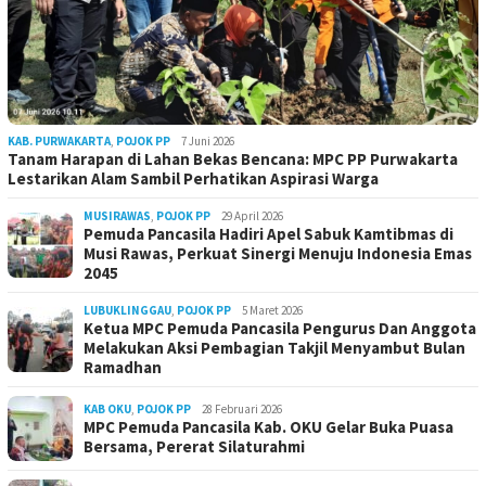
KAB. PURWAKARTA
,
POJOK PP
7 Juni 2026
Tanam Harapan di Lahan Bekas Bencana: MPC PP Purwakarta
Lestarikan Alam Sambil Perhatikan Aspirasi Warga
MUSIRAWAS
,
POJOK PP
29 April 2026
Pemuda Pancasila Hadiri Apel Sabuk Kamtibmas di
Musi Rawas, Perkuat Sinergi Menuju Indonesia Emas
2045
LUBUKLINGGAU
,
POJOK PP
5 Maret 2026
Ketua MPC Pemuda Pancasila Pengurus Dan Anggota
Melakukan Aksi Pembagian Takjil Menyambut Bulan
Ramadhan
KAB OKU
,
POJOK PP
28 Februari 2026
MPC Pemuda Pancasila Kab. OKU Gelar Buka Puasa
Bersama, Pererat Silaturahmi