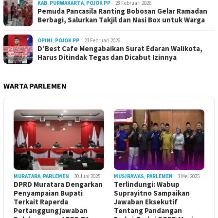
KAB. PURWAKARTA
,
POJOK PP
28 Februari 2026
Pemuda Pancasila Ranting Bobosan Gelar Ramadan
Berbagi, Salurkan Takjil dan Nasi Box untuk Warga
OPINI
,
POJOK PP
23 Februari 2026
D’Best Cafe Mengabaikan Surat Edaran Walikota,
Harus Ditindak Tegas dan Dicabut Izinnya
WARTA PARLEMEN
MURATARA
,
PARLEMEN
30 Juni 2025
MUSIRAWAS
,
PARLEMEN
3 Mei 2025
DPRD Muratara Dengarkan
Terlindungi: Wabup
Penyampaian Bupati
Suprayitno Sampaikan
Terkait Raperda
Jawaban Eksekutif
Pertanggungjawaban
Tentang Pandangan