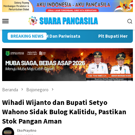
Loncat
ke
konten
Menu
Mobile
epatan Penyaluran DAK Fisik Dan Dana Desa Di Rejang Lebong
BREAKING NEWS
Beranda
Bojonegoro
Wihadi Wijanto dan Bupati Setyo
Wahono Sidak Bulog Kalitidu, Pastikan
Stok Pangan Aman
Eko Prayitno