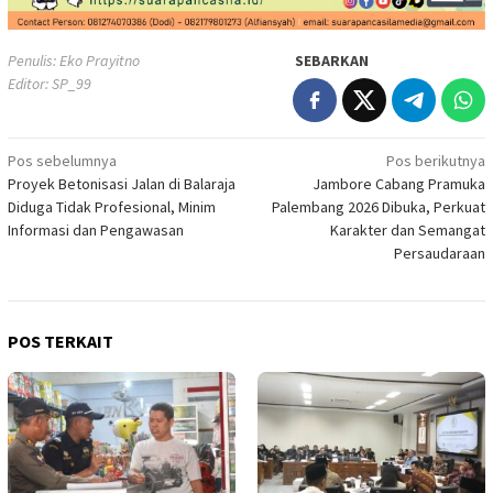
Penulis: Eko Prayitno
SEBARKAN
Editor: SP_99
Navigasi
Pos sebelumnya
Pos berikutnya
Proyek Betonisasi Jalan di Balaraja
Jambore Cabang Pramuka
pos
Diduga Tidak Profesional, Minim
Palembang 2026 Dibuka, Perkuat
Informasi dan Pengawasan
Karakter dan Semangat
Persaudaraan
POS TERKAIT