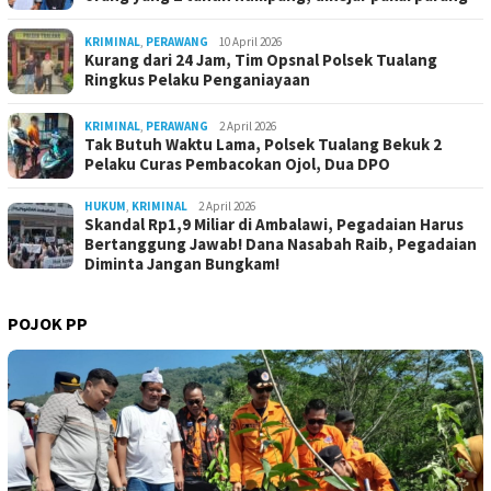
KRIMINAL
,
PERAWANG
10 April 2026
Kurang dari 24 Jam, Tim Opsnal Polsek Tualang
Ringkus Pelaku Penganiayaan
KRIMINAL
,
PERAWANG
2 April 2026
Tak Butuh Waktu Lama, Polsek Tualang Bekuk 2
Pelaku Curas Pembacokan Ojol, Dua DPO
HUKUM
,
KRIMINAL
2 April 2026
Skandal Rp1,9 Miliar di Ambalawi, Pegadaian Harus
Bertanggung Jawab! Dana Nasabah Raib, Pegadaian
Diminta Jangan Bungkam!
POJOK PP