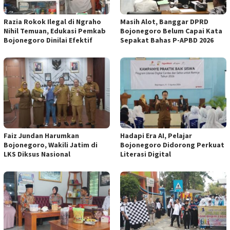
Razia Rokok Ilegal di Ngraho
Masih Alot, Banggar DPRD
Nihil Temuan, Edukasi Pemkab
Bojonegoro Belum Capai Kata
Bojonegoro Dinilai Efektif
Sepakat Bahas P-APBD 2026
Faiz Jundan Harumkan
Hadapi Era AI, Pelajar
Bojonegoro, Wakili Jatim di
Bojonegoro Didorong Perkuat
LKS Diksus Nasional
Literasi Digital