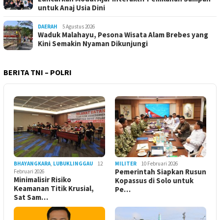
untuk Anaj Usia Dini
DAERAH
5 Agustus 2026
Waduk Malahayu, Pesona Wisata Alam Brebes yang
Kini Semakin Nyaman Dikunjungi
BERITA TNI – POLRI
BHAYANGKARA
,
LUBUKLINGGAU
12
MILITER
10 Februari 2026
Pemerintah Siapkan Rusun
Februari 2026
Minimalisir Risiko
Kopassus di Solo untuk
Keamanan Titik Krusial,
Pe…
Sat Sam…