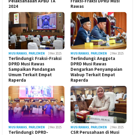
Pelaksanaaan APBD TA
Fraksi-Fraksi DPRD Musi
2024
Rawas
MUSIRAWAS
,
PARLEMEN
3 Mei 2025
MUSIRAWAS
,
PARLEMEN
2 Mei 2025
Terlindungi: Fraksi-Fraksi
Terlindungi: Anggota
DPRD Musi Rawas
DPRD Musi Rawas
Sampaikan Pandangan
Dengarkan Penyampaian
Umum Terkait Empat
Wabup Terkait Empat
Raperda
Raperda
MUSIRAWAS
,
PARLEMEN
2 Mei 2025
MUSIRAWAS
,
PARLEMEN
2 Mei 2025
Terlindungi: DPRD-
CSR Perusahaan di Musi