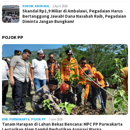
HUKUM
,
KRIMINAL
2 April 2026
Skandal Rp1,9 Miliar di Ambalawi, Pegadaian Harus
Bertanggung Jawab! Dana Nasabah Raib, Pegadaian
Diminta Jangan Bungkam!
POJOK PP
KAB. PURWAKARTA
,
POJOK PP
7 Juni 2026
Tanam Harapan di Lahan Bekas Bencana: MPC PP Purwakarta
Lestarikan Alam Sambil Perhatikan Aspirasi Warga