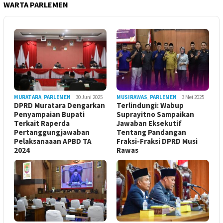
WARTA PARLEMEN
MURATARA
,
PARLEMEN
30 Juni 2025
MUSIRAWAS
,
PARLEMEN
3 Mei 2025
DPRD Muratara Dengarkan
Terlindungi: Wabup
Penyampaian Bupati
Suprayitno Sampaikan
Terkait Raperda
Jawaban Eksekutif
Pertanggungjawaban
Tentang Pandangan
Pelaksanaaan APBD TA
Fraksi-Fraksi DPRD Musi
2024
Rawas