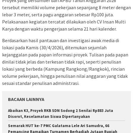
Proyek yang bersumber dari APBD Tahun Anggaran 2026
tersebut memiliki volume pekerjaan sepanjang 8 meter dengan
lebar 3 meter, serta pagu anggaran sebesar Rp100 juta.
Pelaksanaan kegiatan tercatat dilakukan oleh CV Insan Multi
Karya dengan waktu pengerjaan selama 21 hari kalender.
Berdasarkan hasil pantauan dan investigasi awak media di
lokasi pada Kamis (30/4/2026), ditemukan sejumlah
kejanggalan pada papan informasi proyek. Tulisan pada papan
dinilai tidak jelas dan terkesan tidak rapi, seperti penulisan
lokasi yang berbeda (Kampung Rangkong/Rangkok), rincian
volume pekerjaan, hingga penulisan nilai anggaran yang tidak
sesuai standar penulisan administrasi.
BACAAN LAINNYA
Abaikan K3, Proyek RKB SDN Sodong 2 Senilai Rp883 Juta
Disorot, Keselamatan Siswa Dipertanyakan
Semarak HUT ke-7 PMC Galatama Lele Ari Samudra, 66
Pemancing Ramaikan Turnamen Berhadiah Jutaan Rupiah