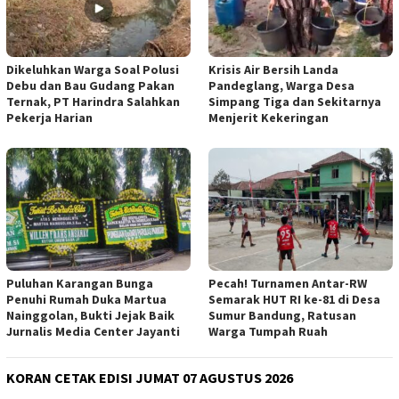
Dikeluhkan Warga Soal Polusi
Krisis Air Bersih Landa
Debu dan Bau Gudang Pakan
Pandeglang, Warga Desa
Ternak, PT Harindra Salahkan
Simpang Tiga dan Sekitarnya
Pekerja Harian
Menjerit Kekeringan
Puluhan Karangan Bunga
Pecah! Turnamen Antar-RW
Penuhi Rumah Duka Martua
Semarak HUT RI ke-81 di Desa
Nainggolan, Bukti Jejak Baik
Sumur Bandung, Ratusan
Jurnalis Media Center Jayanti
Warga Tumpah Ruah
KORAN CETAK EDISI JUMAT 07 AGUSTUS 2026