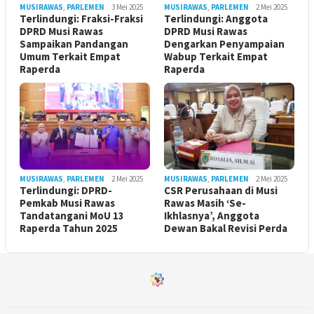
MUSIRAWAS
,
PARLEMEN
3 Mei 2025
MUSIRAWAS
,
PARLEMEN
2 Mei 2025
Terlindungi: Fraksi-Fraksi
Terlindungi: Anggota
DPRD Musi Rawas
DPRD Musi Rawas
Sampaikan Pandangan
Dengarkan Penyampaian
Umum Terkait Empat
Wabup Terkait Empat
Raperda
Raperda
MUSIRAWAS
,
PARLEMEN
2 Mei 2025
MUSIRAWAS
,
PARLEMEN
2 Mei 2025
Terlindungi: DPRD-
CSR Perusahaan di Musi
Pemkab Musi Rawas
Rawas Masih ‘Se-
Tandatangani MoU 13
Ikhlasnya’, Anggota
Raperda Tahun 2025
Dewan Bakal Revisi Perda ‎