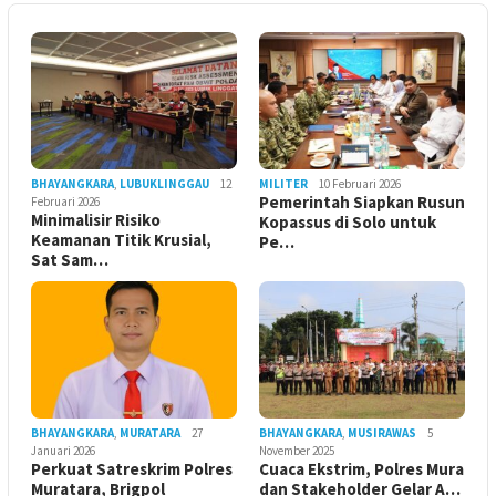
BHAYANGKARA
,
LUBUKLINGGAU
12
MILITER
10 Februari 2026
Pemerintah Siapkan Rusun
Februari 2026
Minimalisir Risiko
Kopassus di Solo untuk
Keamanan Titik Krusial,
Pe…
Sat Sam…
BHAYANGKARA
,
MURATARA
27
BHAYANGKARA
,
MUSIRAWAS
5
Januari 2026
November 2025
Perkuat Satreskrim Polres
Cuaca Ekstrim, Polres Mura
Muratara, Brigpol
dan Stakeholder Gelar A…