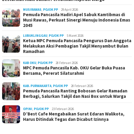
MUSIRAWAS
,
POJOK PP
29 April 2026
Pemuda Pancasila Hadiri Apel Sabuk Kamtibmas di
Musi Rawas, Perkuat Sinergi Menuju Indonesia Emas
2045
LUBUKLINGGAU
,
POJOK PP
5 Maret 2026
Ketua MPC Pemuda Pancasila Pengurus Dan Anggota
Melakukan Aksi Pembagian Takjil Menyambut Bulan
Ramadhan
KAB OKU
,
POJOK PP
28 Februari 2026
MPC Pemuda Pancasila Kab. OKU Gelar Buka Puasa
Bersama, Pererat Silaturahmi
KAB. PURWAKARTA
,
POJOK PP
28 Februari 2026
Pemuda Pancasila Ranting Bobosan Gelar Ramadan
Berbagi, Salurkan Takjil dan Nasi Box untuk Warga
OPINI
,
POJOK PP
23 Februari 2026
D’Best Cafe Mengabaikan Surat Edaran Walikota,
Harus Ditindak Tegas dan Dicabut Izinnya