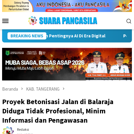
Loncat
ke
konten
Menu
Mobile
Palembang Perkuat Program Adiwiyata, Cetak Generasi Peduli Li
BREAKING NEWS
Beranda
KAB. TANGERANG
Proyek Betonisasi Jalan di Balaraja
Diduga Tidak Profesional, Minim
Informasi dan Pengawasan
Redaksi