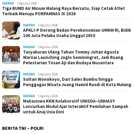
DAERAH
7 Agustus 2026
Tiga BUMD Air Minum Malang Raya Bersatu, Siap Cetak Atlet
Terbaik Menuju PORPAMNAS IX 2026
DAERAH
5 Agustus 2026
APKLI-P Dorong Badan Perekonomian UMKM RI, Bidik
100 Juta Pelaku Usaha Unggul 2030
DAERAH
5 Agustus 2026
Tasyakuran Ulang Tahun Tommy Johan Agusta
Warnai Launching Joglo Seminingrat, Jadi Ruang
Pelestarian Tosan Aji dan Budaya Nusantara
DAERAH
5 Agustus 2026
Sultan Wonokoyo, Dari Sales Bumbu hingga
Penggagas Wisata Juang Hamid Rusdi di Kota Malang
DAERAH
5 Agustus 2026
Mahasiswa KKN Kolaboratif UNISDA–UNHASY
Luncurkan Modul Ajar Interaktif Pemilahan Sampah
untuk Anaj Usia Dini
BERITA TNI – POLRI