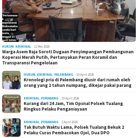
HUKUM
,
KRIMINAL
12 Mei 2026
Warga Asem Raja Soroti Dugaan Penyimpangan Pembangunan
Koperasi Merah Putih, Pertanyakan Peran Koramil dan
Transparansi Pengelolaan
HUKUM
,
KRIMINAL
,
PALEMBANG
10 April 2026
Kronologi pria di Palembang diusir dari rumah oleh
orang yang 2 tahun numpang, dikejar pakai parang
KRIMINAL
,
PERAWANG
10 April 2026
Kurang dari 24 Jam, Tim Opsnal Polsek Tualang
Ringkus Pelaku Penganiayaan
KRIMINAL
,
PERAWANG
2 April 2026
Tak Butuh Waktu Lama, Polsek Tualang Bekuk 2
Pelaku Curas Pembacokan Ojol, Dua DPO