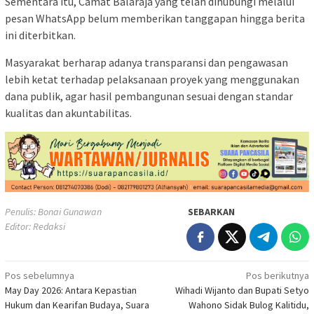
Sementara itu, Camat Balaraja yang telah dihubungi melalui
pesan WhatsApp belum memberikan tanggapan hingga berita
ini diterbitkan.
Masyarakat berharap adanya transparansi dan pengawasan
lebih ketat terhadap pelaksanaan proyek yang menggunakan
dana publik, agar hasil pembangunan sesuai dengan standar
kualitas dan akuntabilitas.
Penulis: Bonai Gunawan
SEBARKAN
Editor: Redaksi
Navigasi
Pos sebelumnya
Pos berikutnya
May Day 2026: Antara Kepastian
Wihadi Wijanto dan Bupati Setyo
pos
Hukum dan Kearifan Budaya, Suara
Wahono Sidak Bulog Kalitidu,