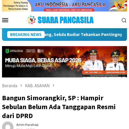
Loncat
ke
konten
Menu
Mobile
Infrastruktur Kebudayaan
BREAKING NEWS
Wakil Wali Kota Lepas Lomba 
Beranda
KAB. ASAHAN
Bangun Simorangkir, SP : Hampir
Sebulan Belum Ada Tanggapan Resmi
dari DPRD
Amin Harahap