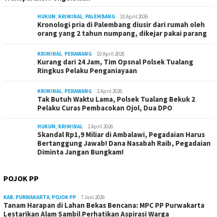
HUKUM
,
KRIMINAL
,
PALEMBANG
10 April 2026
Kronologi pria di Palembang diusir dari rumah oleh
orang yang 2 tahun numpang, dikejar pakai parang
KRIMINAL
,
PERAWANG
10 April 2026
Kurang dari 24 Jam, Tim Opsnal Polsek Tualang
Ringkus Pelaku Penganiayaan
KRIMINAL
,
PERAWANG
2 April 2026
Tak Butuh Waktu Lama, Polsek Tualang Bekuk 2
Pelaku Curas Pembacokan Ojol, Dua DPO
HUKUM
,
KRIMINAL
2 April 2026
Skandal Rp1,9 Miliar di Ambalawi, Pegadaian Harus
Bertanggung Jawab! Dana Nasabah Raib, Pegadaian
Diminta Jangan Bungkam!
POJOK PP
KAB. PURWAKARTA
,
POJOK PP
7 Juni 2026
Tanam Harapan di Lahan Bekas Bencana: MPC PP Purwakarta
Lestarikan Alam Sambil Perhatikan Aspirasi Warga