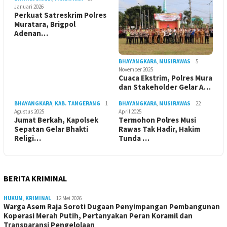
Januari 2026
Perkuat Satreskrim Polres
Muratara, Brigpol
Adenan…
BHAYANGKARA
,
MUSIRAWAS
5
November 2025
Cuaca Ekstrim, Polres Mura
dan Stakeholder Gelar A…
BHAYANGKARA
,
KAB. TANGERANG
1
BHAYANGKARA
,
MUSIRAWAS
22
Agustus 2025
April 2025
Jumat Berkah, Kapolsek
Termohon Polres Musi
Sepatan Gelar Bhakti
Rawas Tak Hadir, Hakim
Religi…
Tunda …
BERITA KRIMINAL
HUKUM
,
KRIMINAL
12 Mei 2026
Warga Asem Raja Soroti Dugaan Penyimpangan Pembangunan
Koperasi Merah Putih, Pertanyakan Peran Koramil dan
Transparansi Pengelolaan