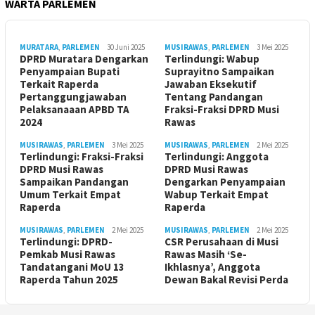
WARTA PARLEMEN
MURATARA
,
PARLEMEN
30 Juni 2025
MUSIRAWAS
,
PARLEMEN
3 Mei 2025
DPRD Muratara Dengarkan
Terlindungi: Wabup
Penyampaian Bupati
Suprayitno Sampaikan
Terkait Raperda
Jawaban Eksekutif
Pertanggungjawaban
Tentang Pandangan
Pelaksanaaan APBD TA
Fraksi-Fraksi DPRD Musi
2024
Rawas
MUSIRAWAS
,
PARLEMEN
3 Mei 2025
MUSIRAWAS
,
PARLEMEN
2 Mei 2025
Terlindungi: Fraksi-Fraksi
Terlindungi: Anggota
DPRD Musi Rawas
DPRD Musi Rawas
Sampaikan Pandangan
Dengarkan Penyampaian
Umum Terkait Empat
Wabup Terkait Empat
Raperda
Raperda
MUSIRAWAS
,
PARLEMEN
2 Mei 2025
MUSIRAWAS
,
PARLEMEN
2 Mei 2025
Terlindungi: DPRD-
CSR Perusahaan di Musi
Pemkab Musi Rawas
Rawas Masih ‘Se-
Tandatangani MoU 13
Ikhlasnya’, Anggota
Raperda Tahun 2025
Dewan Bakal Revisi Perda ‎