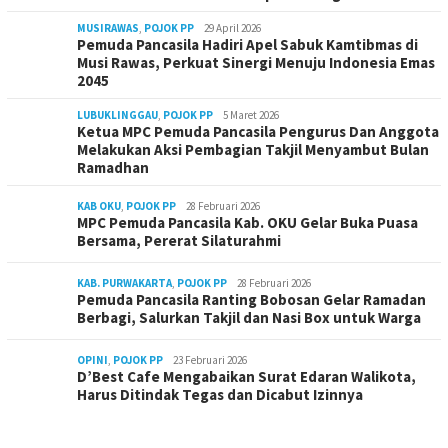
MUSIRAWAS
,
POJOK PP
29 April 2026
Pemuda Pancasila Hadiri Apel Sabuk Kamtibmas di
Musi Rawas, Perkuat Sinergi Menuju Indonesia Emas
2045
LUBUKLINGGAU
,
POJOK PP
5 Maret 2026
Ketua MPC Pemuda Pancasila Pengurus Dan Anggota
Melakukan Aksi Pembagian Takjil Menyambut Bulan
Ramadhan
KAB OKU
,
POJOK PP
28 Februari 2026
MPC Pemuda Pancasila Kab. OKU Gelar Buka Puasa
Bersama, Pererat Silaturahmi
KAB. PURWAKARTA
,
POJOK PP
28 Februari 2026
Pemuda Pancasila Ranting Bobosan Gelar Ramadan
Berbagi, Salurkan Takjil dan Nasi Box untuk Warga
OPINI
,
POJOK PP
23 Februari 2026
D’Best Cafe Mengabaikan Surat Edaran Walikota,
Harus Ditindak Tegas dan Dicabut Izinnya