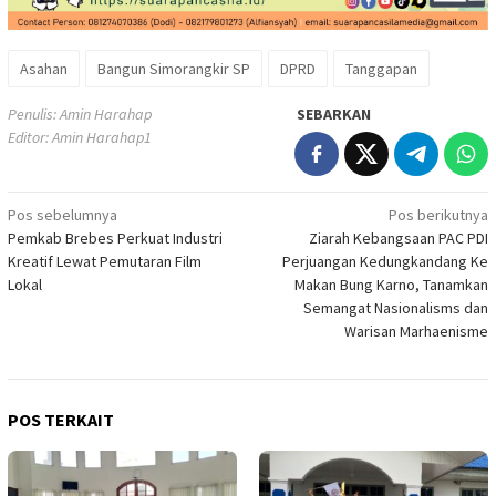
Asahan
Bangun Simorangkir SP
DPRD
Tanggapan
Penulis: Amin Harahap
SEBARKAN
Editor: Amin Harahap1
Navigasi
Pos sebelumnya
Pos berikutnya
Pemkab Brebes Perkuat Industri
Ziarah Kebangsaan PAC PDI
pos
Kreatif Lewat Pemutaran Film
Perjuangan Kedungkandang Ke
Lokal
Makan Bung Karno, Tanamkan
Semangat Nasionalisms dan
Warisan Marhaenisme
POS TERKAIT