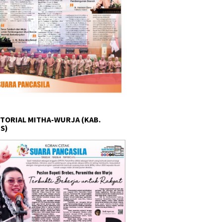
TORIAL MITHA-WURJA (KAB.
S)