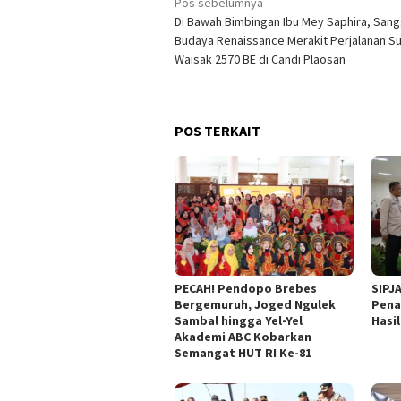
Navigasi
Pos sebelumnya
Di Bawah Bimbingan Ibu Mey Saphira, San
pos
Budaya Renaissance Merakit Perjalanan Su
Waisak 2570 BE di Candi Plaosan
POS TERKAIT
PECAH! Pendopo Brebes
SIPJ
Bergemuruh, Joged Ngulek
Pena
Sambal hingga Yel-Yel
Hasi
Akademi ABC Kobarkan
Semangat HUT RI Ke-81