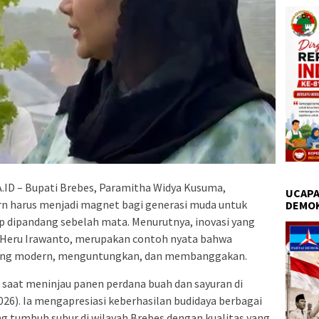
D – Bupati Brebes, Paramitha Widya Kusuma,
UCAPA
 harus menjadi magnet bagi generasi muda untuk
DEMO
ap dipandang sebelah mata. Menurutnya, inovasi yang
 Heru Irawanto, merupakan contoh nyata bahwa
yang modern, menguntungkan, dan membanggakan.
 saat meninjau panen perdana buah dan sayuran di
026). Ia mengapresiasi keberhasilan budidaya berbagai
g tumbuh subur di wilayah Brebes dengan kualitas yang