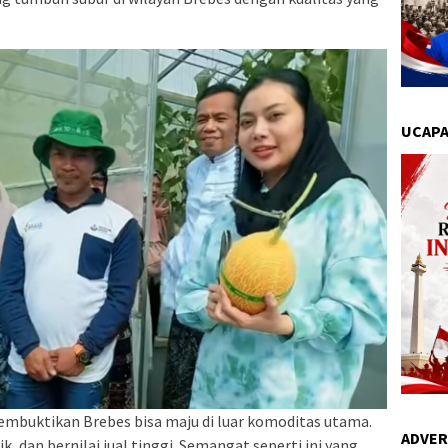
UCAPA
membuktikan Brebes bisa maju di luar komoditas utama.
ADVER
, dan bernilai jual tinggi. Semangat seperti ini yang