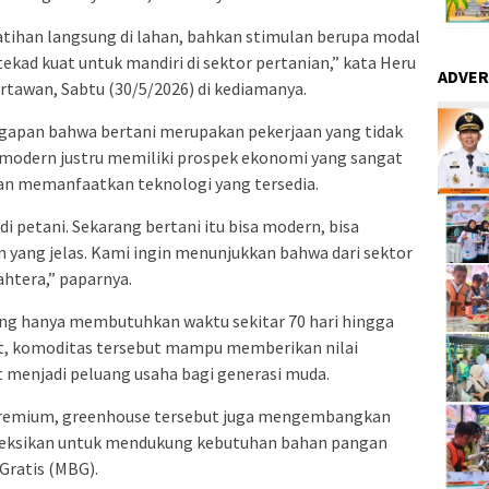
atihan langsung di lahan, bahkan stimulan berupa modal
ekad kuat untuk mandiri di sektor pertanian,” kata Heru
ADVER
tawan, Sabtu (30/5/2026) di kediamanya.
apan bahwa bertani merupakan pekerjaan yang tidak
 modern justru memiliki prospek ekonomi yang sangat
 dan memanfaatkan teknologi yang tersedia.
 petani. Sekarang bertani itu bisa modern, bisa
 yang jelas. Kami ingin menunjukkan bahwa dari sektor
ahtera,” paparnya.
ng hanya membutuhkan waktu sekitar 70 hari hingga
t, komoditas tersebut mampu memberikan nilai
 menjadi peluang usaha bagi generasi muda.
premium, greenhouse tersebut juga mengembangkan
oyeksikan untuk mendukung kebutuhan bahan pangan
Gratis (MBG).