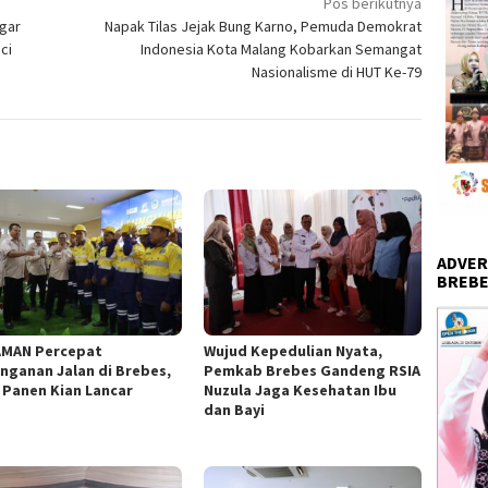
Pos berikutnya
ggar
Napak Tilas Jejak Bung Karno, Pemuda Demokrat
ci
Indonesia Kota Malang Kobarkan Semangat
Nasionalisme di HUT Ke-79
ADVER
BREBE
AMAN Percepat
Wujud Kepedulian Nyata,
nganan Jalan di Brebes,
Pemkab Brebes Gandeng RSIA
l Panen Kian Lancar
Nuzula Jaga Kesehatan Ibu
dan Bayi