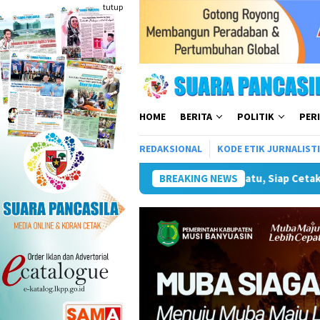
Loncat
tutup
ke
konten
HOME
BERITA
POLITIK
PER
REDAKSIONAL
KODE ETIK JURNALIST
tak Atlet Terbaik Menuju PORPAMNAS IX 2026
BREAKING NEWS
Lomba Turna