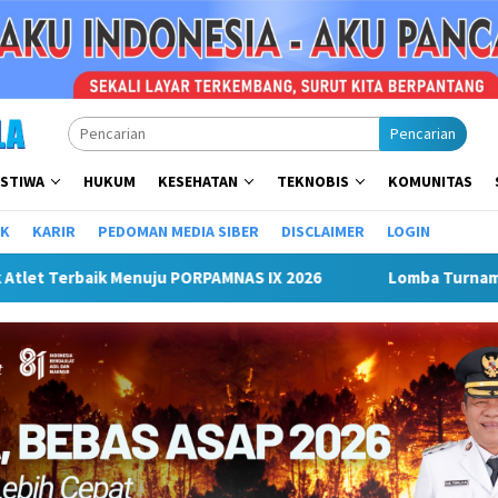
Pencarian
ISTIWA
HUKUM
KESEHATAN
TEKNOBIS
KOMUNITAS
IK
KARIR
PEDOMAN MEDIA SIBER
DISCLAIMER
LOGIN
men Mini Soccer Antar Organisasi Perangkat Daerah (OPD) Musi