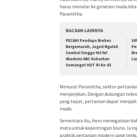
harus menular ke generasi muda kita 
Paramitha.
BACAAN LAINNYA
PECAH! Pendopo Brebes
SI
Bergemuruh, Joged Ngulek
Pe
Sambal hingga Yel-Yel
Br
Akademi ABC Kobarkan
La
Semangat HUT RI Ke-81
Menurut Paramitha, sektor pertania
menjanjikan. Dengan dukungan tekno
yang tepat, pertanian dapat menjadi
muda.
Sementara itu, Heru menegaskan ba
mata untuk kepentingan bisnis. Ia i
praktik pertanian modern yang terbu