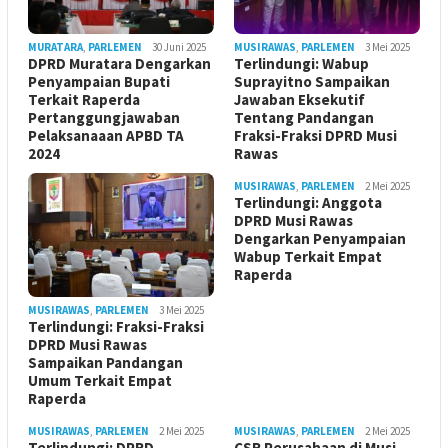
MURATARA
,
PARLEMEN
30 Juni 2025
MUSIRAWAS
,
PARLEMEN
3 Mei 2025
DPRD Muratara Dengarkan
Terlindungi: Wabup
Penyampaian Bupati
Suprayitno Sampaikan
Terkait Raperda
Jawaban Eksekutif
Pertanggungjawaban
Tentang Pandangan
Pelaksanaaan APBD TA
Fraksi-Fraksi DPRD Musi
2024
Rawas
MUSIRAWAS
,
PARLEMEN
2 Mei 2025
Terlindungi: Anggota
DPRD Musi Rawas
Dengarkan Penyampaian
Wabup Terkait Empat
Raperda
MUSIRAWAS
,
PARLEMEN
3 Mei 2025
Terlindungi: Fraksi-Fraksi
DPRD Musi Rawas
Sampaikan Pandangan
Umum Terkait Empat
Raperda
MUSIRAWAS
,
PARLEMEN
2 Mei 2025
MUSIRAWAS
,
PARLEMEN
2 Mei 2025
Terlindungi: DPRD-
CSR Perusahaan di Musi