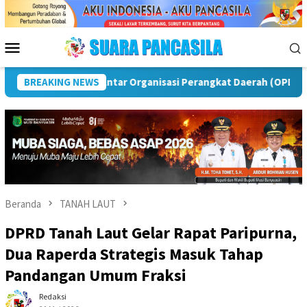
Loncat
ke
konten
Menu
Mobile
as
BREAKING NEWS
Puncak Peringatan IPeKB Ke-19, Plt Bupati Rejang L
Beranda
TANAH LAUT
DPRD Tanah Laut Gelar Rapat Paripurna,
Dua Raperda Strategis Masuk Tahap
Pandangan Umum Fraksi
Redaksi