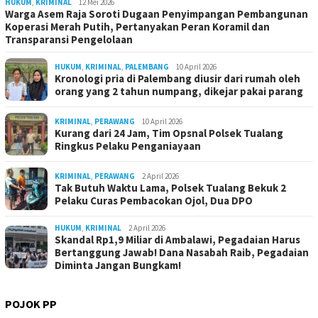
HUKUM
,
KRIMINAL
12 Mei 2026
Warga Asem Raja Soroti Dugaan Penyimpangan Pembangunan
Koperasi Merah Putih, Pertanyakan Peran Koramil dan
Transparansi Pengelolaan
HUKUM
,
KRIMINAL
,
PALEMBANG
10 April 2026
Kronologi pria di Palembang diusir dari rumah oleh
orang yang 2 tahun numpang, dikejar pakai parang
KRIMINAL
,
PERAWANG
10 April 2026
Kurang dari 24 Jam, Tim Opsnal Polsek Tualang
Ringkus Pelaku Penganiayaan
KRIMINAL
,
PERAWANG
2 April 2026
Tak Butuh Waktu Lama, Polsek Tualang Bekuk 2
Pelaku Curas Pembacokan Ojol, Dua DPO
HUKUM
,
KRIMINAL
2 April 2026
Skandal Rp1,9 Miliar di Ambalawi, Pegadaian Harus
Bertanggung Jawab! Dana Nasabah Raib, Pegadaian
Diminta Jangan Bungkam!
POJOK PP