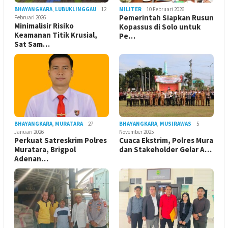
BHAYANGKARA
,
LUBUKLINGGAU
12
MILITER
10 Februari 2026
Pemerintah Siapkan Rusun
Februari 2026
Minimalisir Risiko
Kopassus di Solo untuk
Keamanan Titik Krusial,
Pe…
Sat Sam…
BHAYANGKARA
,
MURATARA
27
BHAYANGKARA
,
MUSIRAWAS
5
Januari 2026
November 2025
Perkuat Satreskrim Polres
Cuaca Ekstrim, Polres Mura
Muratara, Brigpol
dan Stakeholder Gelar A…
Adenan…