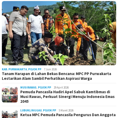
KAB. PURWAKARTA
,
POJOK PP
7 Juni 2026
Tanam Harapan di Lahan Bekas Bencana: MPC PP Purwakarta
Lestarikan Alam Sambil Perhatikan Aspirasi Warga
MUSIRAWAS
,
POJOK PP
29 April 2026
Pemuda Pancasila Hadiri Apel Sabuk Kamtibmas di
Musi Rawas, Perkuat Sinergi Menuju Indonesia Emas
2045
LUBUKLINGGAU
,
POJOK PP
5 Maret 2026
Ketua MPC Pemuda Pancasila Pengurus Dan Anggota