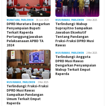
MURATARA
,
PARLEMEN
30 Juni 2025
MUSIRAWAS
,
PARLEMEN
3 Mei 2025
DPRD Muratara Dengarkan
Terlindungi: Wabup
Penyampaian Bupati
Suprayitno Sampaikan
Terkait Raperda
Jawaban Eksekutif
Pertanggungjawaban
Tentang Pandangan
Pelaksanaaan APBD TA
Fraksi-Fraksi DPRD Musi
2024
Rawas
MUSIRAWAS
,
PARLEMEN
2 Mei 2025
Terlindungi: Anggota
DPRD Musi Rawas
Dengarkan Penyampaian
Wabup Terkait Empat
Raperda
MUSIRAWAS
,
PARLEMEN
3 Mei 2025
Terlindungi: Fraksi-Fraksi
DPRD Musi Rawas
Sampaikan Pandangan
Umum Terkait Empat
Raperda