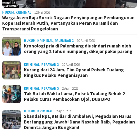
HUKUM
,
KRIMINAL
12 Mei 2026
Warga Asem Raja Soroti Dugaan Penyimpangan Pembangunan
Koperasi Merah Putih, Pertanyakan Peran Koramil dan
Transparansi Pengelolaan
HUKUM
,
KRIMINAL
,
PALEMBANG
10 April 2026
Kronologi pria di Palembang diusir dari rumah oleh
orang yang 2 tahun numpang, dikejar pakai parang
KRIMINAL
,
PERAWANG
10 April 2026
Kurang dari 24 Jam, Tim Opsnal Polsek Tualang
Ringkus Pelaku Penganiayaan
KRIMINAL
,
PERAWANG
2 April 2026
Tak Butuh Waktu Lama, Polsek Tualang Bekuk 2
Pelaku Curas Pembacokan Ojol, Dua DPO
HUKUM
,
KRIMINAL
2 April 2026
Skandal Rp1,9 Miliar di Ambalawi, Pegadaian Harus
Bertanggung Jawab! Dana Nasabah Raib, Pegadaian
Diminta Jangan Bungkam!