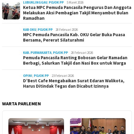
LUBUKLINGGAU
,
POJOK PP
5 Maret 2026
Ketua MPC Pemuda Pancasila Pengurus Dan Anggota
Melakukan Aksi Pembagian Takjil Menyambut Bulan
Ramadhan
KAB OKU
,
POJOK PP
28 Februari 2026
MPC Pemuda Pancasila Kab. OKU Gelar Buka Puasa
Bersama, Pererat Silaturahmi
KAB. PURWAKARTA
,
POJOK PP
28 Februari 2026
Pemuda Pancasila Ranting Bobosan Gelar Ramadan
Berbagi, Salurkan Takjil dan Nasi Box untuk Warga
OPINI
,
POJOK PP
23 Februari 2026
D’Best Cafe Mengabaikan Surat Edaran Walikota,
Harus Ditindak Tegas dan Dicabut Izinnya
WARTA PARLEMEN