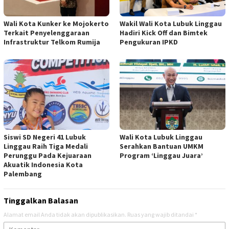
Wali Kota Kunker ke Mojokerto
Wakil Wali Kota Lubuk Linggau
Terkait Penyelenggaraan
Hadiri Kick Off dan Bimtek
Infrastruktur Telkom Rumija
Pengukuran IPKD
Siswi SD Negeri 41 Lubuk
Wali Kota Lubuk Linggau
Linggau Raih Tiga Medali
Serahkan Bantuan UMKM
Perunggu Pada Kejuaraan
Program ‘Linggau Juara’
Akuatik Indonesia Kota
Palembang
Tinggalkan Balasan
Alamat email Anda tidak akan dipublikasikan.
Ruas yang wajib ditandai
*