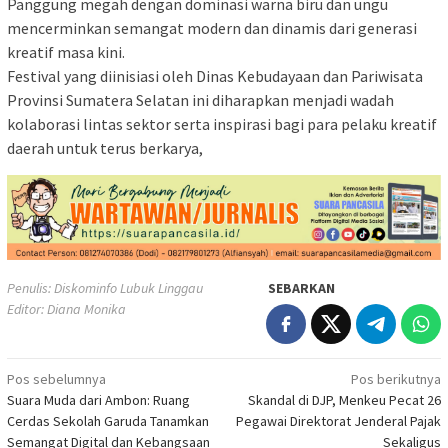
Panggung megah dengan dominasi warna biru dan ungu
mencerminkan semangat modern dan dinamis dari generasi
kreatif masa kini.
Festival yang diinisiasi oleh Dinas Kebudayaan dan Pariwisata
Provinsi Sumatera Selatan ini diharapkan menjadi wadah
kolaborasi lintas sektor serta inspirasi bagi para pelaku kreatif
daerah untuk terus berkarya,
Penulis: Diskominfo Lubuk Linggau
SEBARKAN
Editor: Diana Monika
Navigasi
Pos sebelumnya
Pos berikutnya
Suara Muda dari Ambon: Ruang
Skandal di DJP, Menkeu Pecat 26
pos
Cerdas Sekolah Garuda Tanamkan
Pegawai Direktorat Jenderal Pajak
Semangat Digital dan Kebangsaan
Sekaligus