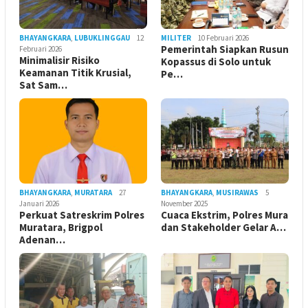
BHAYANGKARA
,
LUBUKLINGGAU
12
MILITER
10 Februari 2026
Pemerintah Siapkan Rusun
Februari 2026
Minimalisir Risiko
Kopassus di Solo untuk
Keamanan Titik Krusial,
Pe…
Sat Sam…
BHAYANGKARA
,
MURATARA
27
BHAYANGKARA
,
MUSIRAWAS
5
Januari 2026
November 2025
Perkuat Satreskrim Polres
Cuaca Ekstrim, Polres Mura
Muratara, Brigpol
dan Stakeholder Gelar A…
Adenan…