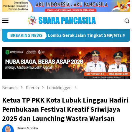
Loncat
ke
konten
Menu
Mobile
 ke-81 RI
BREAKING NEWS
Pemkot Lubuk Linggau Sosialisasikan Tanda T
Beranda
Daerah
Lubuklinggau
Ketua TP PKK Kota Lubuk Linggau Hadiri
Pembukaan Festival Kreatif Sriwijaya
2025 dan Launching Wastra Warisan
Diana Monika