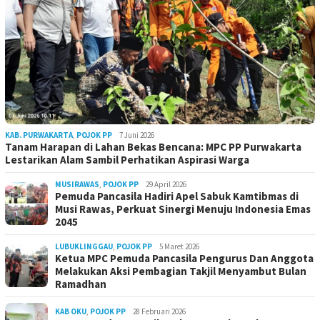
KAB. PURWAKARTA
,
POJOK PP
7 Juni 2026
Tanam Harapan di Lahan Bekas Bencana: MPC PP Purwakarta
Lestarikan Alam Sambil Perhatikan Aspirasi Warga
MUSIRAWAS
,
POJOK PP
29 April 2026
Pemuda Pancasila Hadiri Apel Sabuk Kamtibmas di
Musi Rawas, Perkuat Sinergi Menuju Indonesia Emas
2045
LUBUKLINGGAU
,
POJOK PP
5 Maret 2026
Ketua MPC Pemuda Pancasila Pengurus Dan Anggota
Melakukan Aksi Pembagian Takjil Menyambut Bulan
Ramadhan
KAB OKU
,
POJOK PP
28 Februari 2026