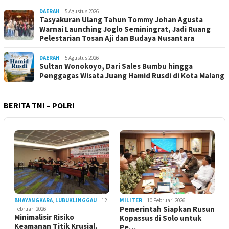
DAERAH
5 Agustus 2026
Tasyakuran Ulang Tahun Tommy Johan Agusta
Warnai Launching Joglo Seminingrat, Jadi Ruang
Pelestarian Tosan Aji dan Budaya Nusantara
DAERAH
5 Agustus 2026
Sultan Wonokoyo, Dari Sales Bumbu hingga
Penggagas Wisata Juang Hamid Rusdi di Kota Malang
BERITA TNI – POLRI
BHAYANGKARA
,
LUBUKLINGGAU
12
MILITER
10 Februari 2026
Pemerintah Siapkan Rusun
Februari 2026
Minimalisir Risiko
Kopassus di Solo untuk
Keamanan Titik Krusial,
Pe…