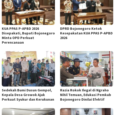
KUA PPAS P-APBD 2026
DPRD Bojonegoro Ketok
Disepakati, Bupati Bojonegoro
Kesepakatan KUA PPAS P-APBD
Minta OPD Perkuat
2026
Perencanaan
Sedekah Bumi Dusun Gempol,
Razia Rokok Ilegal di Ngraho
Kepala Desa Growok Ajak
Nihil Temuan, Edukasi Pemkab
Perkuat Syukur dan Kerukunan
Bojonegoro Dinilai Efektif