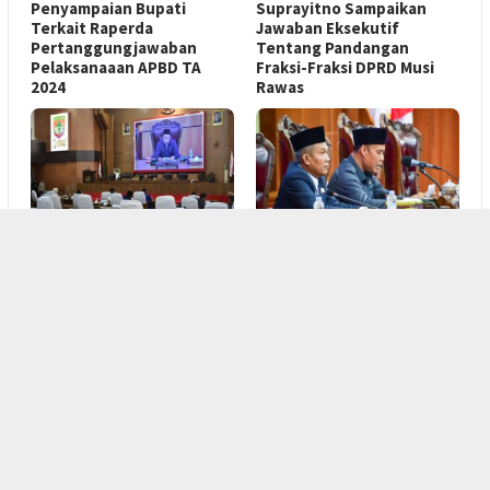
Penyampaian Bupati
Suprayitno Sampaikan
Terkait Raperda
Jawaban Eksekutif
Pertanggungjawaban
Tentang Pandangan
Pelaksanaaan APBD TA
Fraksi-Fraksi DPRD Musi
2024
Rawas
MUSIRAWAS
,
PARLEMEN
3 Mei 2025
MUSIRAWAS
,
PARLEMEN
2 Mei 2025
Terlindungi: Fraksi-Fraksi
Terlindungi: Anggota
DPRD Musi Rawas
DPRD Musi Rawas
Sampaikan Pandangan
Dengarkan Penyampaian
Umum Terkait Empat
Wabup Terkait Empat
Raperda
Raperda
MUSIRAWAS
,
PARLEMEN
2 Mei 2025
MUSIRAWAS
,
PARLEMEN
2 Mei 2025
Terlindungi: DPRD-
CSR Perusahaan di Musi
Pemkab Musi Rawas
Rawas Masih ‘Se-
Tandatangani MoU 13
Ikhlasnya’, Anggota
Raperda Tahun 2025
Dewan Bakal Revisi Perda ‎