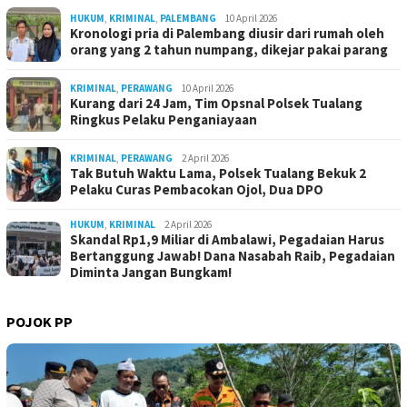
HUKUM
,
KRIMINAL
,
PALEMBANG
10 April 2026
Kronologi pria di Palembang diusir dari rumah oleh
orang yang 2 tahun numpang, dikejar pakai parang
KRIMINAL
,
PERAWANG
10 April 2026
Kurang dari 24 Jam, Tim Opsnal Polsek Tualang
Ringkus Pelaku Penganiayaan
KRIMINAL
,
PERAWANG
2 April 2026
Tak Butuh Waktu Lama, Polsek Tualang Bekuk 2
Pelaku Curas Pembacokan Ojol, Dua DPO
HUKUM
,
KRIMINAL
2 April 2026
Skandal Rp1,9 Miliar di Ambalawi, Pegadaian Harus
Bertanggung Jawab! Dana Nasabah Raib, Pegadaian
Diminta Jangan Bungkam!
POJOK PP