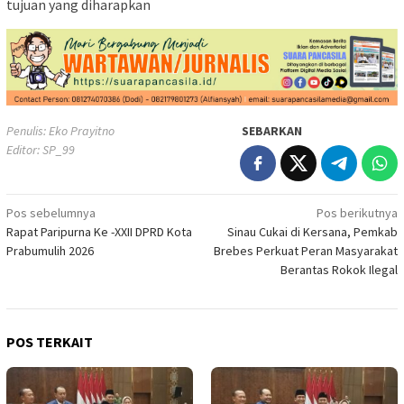
tujuan yang diharapkan
Penulis: Eko Prayitno
SEBARKAN
Editor: SP_99
Navigasi
Pos sebelumnya
Pos berikutnya
Rapat Paripurna Ke -XXII DPRD Kota
Sinau Cukai di Kersana, Pemkab
pos
Prabumulih 2026
Brebes Perkuat Peran Masyarakat
Berantas Rokok Ilegal
POS TERKAIT