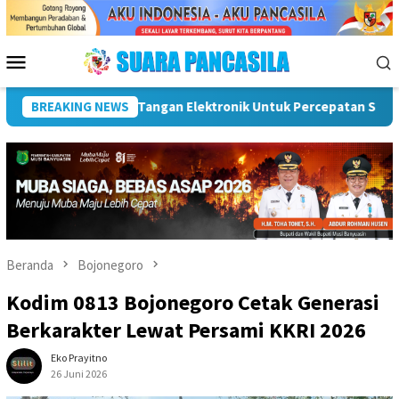
Loncat
ke
konten
Menu
Mobile
Percepatan SPBE
BREAKING NEWS
Dorong UMKM Naik Kelas, Ratu Dewa Teka
Beranda
Bojonegoro
Kodim 0813 Bojonegoro Cetak Generasi
Berkarakter Lewat Persami KKRI 2026
Eko Prayitno
26 Juni 2026