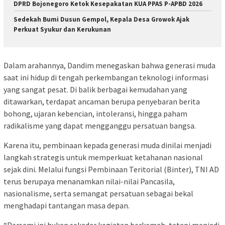
DPRD Bojonegoro Ketok Kesepakatan KUA PPAS P-APBD 2026
Sedekah Bumi Dusun Gempol, Kepala Desa Growok Ajak
Perkuat Syukur dan Kerukunan
Dalam arahannya, Dandim menegaskan bahwa generasi muda
saat ini hidup di tengah perkembangan teknologi informasi
yang sangat pesat. Di balik berbagai kemudahan yang
ditawarkan, terdapat ancaman berupa penyebaran berita
bohong, ujaran kebencian, intoleransi, hingga paham
radikalisme yang dapat mengganggu persatuan bangsa.
Karena itu, pembinaan kepada generasi muda dinilai menjadi
langkah strategis untuk memperkuat ketahanan nasional
sejak dini. Melalui fungsi Pembinaan Teritorial (Binter), TNI AD
terus berupaya menanamkan nilai-nilai Pancasila,
nasionalisme, serta semangat persatuan sebagai bekal
menghadapi tantangan masa depan.
“Persami ini bukan sekadar kegiatan berkemah, tetapi menjadi