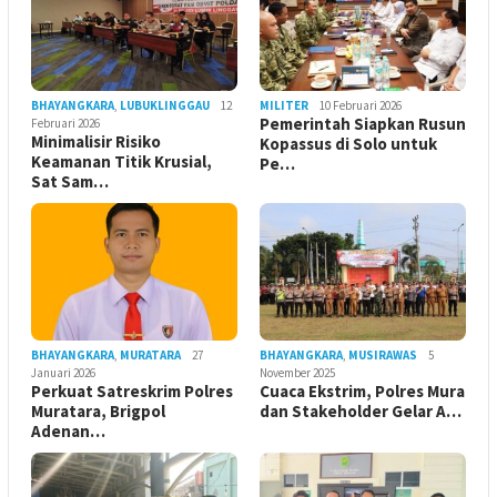
BHAYANGKARA
,
LUBUKLINGGAU
12
MILITER
10 Februari 2026
Pemerintah Siapkan Rusun
Februari 2026
Minimalisir Risiko
Kopassus di Solo untuk
Keamanan Titik Krusial,
Pe…
Sat Sam…
BHAYANGKARA
,
MURATARA
27
BHAYANGKARA
,
MUSIRAWAS
5
Januari 2026
November 2025
Perkuat Satreskrim Polres
Cuaca Ekstrim, Polres Mura
Muratara, Brigpol
dan Stakeholder Gelar A…
Adenan…