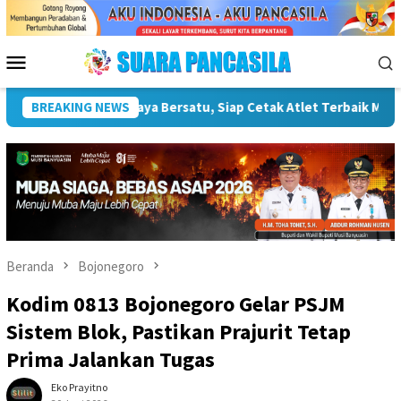
Loncat
ke
konten
Menu
Mobile
PAMNAS IX 2026
BREAKING NEWS
Lomba Turnamen Mini Soccer Antar Organ
Beranda
Bojonegoro
Kodim 0813 Bojonegoro Gelar PSJM
Sistem Blok, Pastikan Prajurit Tetap
Prima Jalankan Tugas
Eko Prayitno