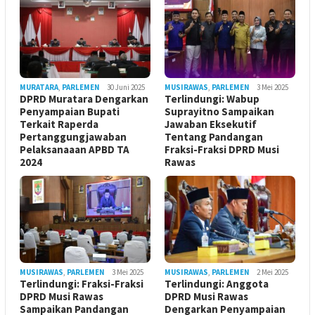
MURATARA
,
PARLEMEN
30 Juni 2025
MUSIRAWAS
,
PARLEMEN
3 Mei 2025
DPRD Muratara Dengarkan
Terlindungi: Wabup
Penyampaian Bupati
Suprayitno Sampaikan
Terkait Raperda
Jawaban Eksekutif
Pertanggungjawaban
Tentang Pandangan
Pelaksanaaan APBD TA
Fraksi-Fraksi DPRD Musi
2024
Rawas
MUSIRAWAS
,
PARLEMEN
3 Mei 2025
MUSIRAWAS
,
PARLEMEN
2 Mei 2025
Terlindungi: Fraksi-Fraksi
Terlindungi: Anggota
DPRD Musi Rawas
DPRD Musi Rawas
Sampaikan Pandangan
Dengarkan Penyampaian