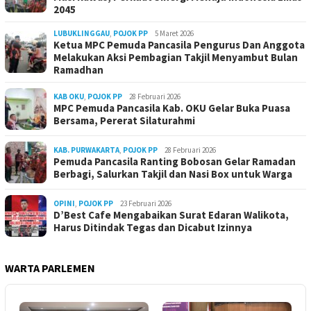
2045
LUBUKLINGGAU
,
POJOK PP
5 Maret 2026
Ketua MPC Pemuda Pancasila Pengurus Dan Anggota
Melakukan Aksi Pembagian Takjil Menyambut Bulan
Ramadhan
KAB OKU
,
POJOK PP
28 Februari 2026
MPC Pemuda Pancasila Kab. OKU Gelar Buka Puasa
Bersama, Pererat Silaturahmi
KAB. PURWAKARTA
,
POJOK PP
28 Februari 2026
Pemuda Pancasila Ranting Bobosan Gelar Ramadan
Berbagi, Salurkan Takjil dan Nasi Box untuk Warga
OPINI
,
POJOK PP
23 Februari 2026
D’Best Cafe Mengabaikan Surat Edaran Walikota,
Harus Ditindak Tegas dan Dicabut Izinnya
WARTA PARLEMEN