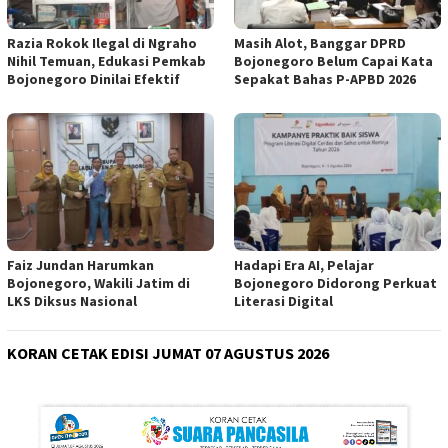
Razia Rokok Ilegal di Ngraho
Masih Alot, Banggar DPRD
Nihil Temuan, Edukasi Pemkab
Bojonegoro Belum Capai Kata
Bojonegoro Dinilai Efektif
Sepakat Bahas P-APBD 2026
Faiz Jundan Harumkan
Hadapi Era AI, Pelajar
Bojonegoro, Wakili Jatim di
Bojonegoro Didorong Perkuat
LKS Diksus Nasional
Literasi Digital
KORAN CETAK EDISI JUMAT 07 AGUSTUS 2026