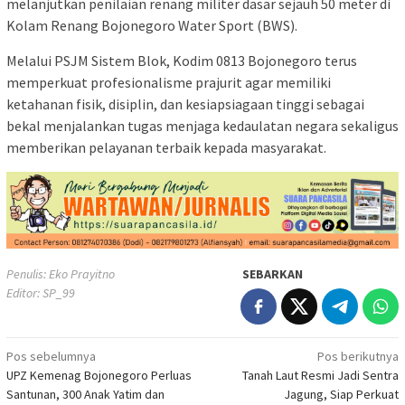
melanjutkan penilaian renang militer dasar sejauh 50 meter di
Kolam Renang Bojonegoro Water Sport (BWS).
Melalui PSJM Sistem Blok, Kodim 0813 Bojonegoro terus
memperkuat profesionalisme prajurit agar memiliki
ketahanan fisik, disiplin, dan kesiapsiagaan tinggi sebagai
bekal menjalankan tugas menjaga kedaulatan negara sekaligus
memberikan pelayanan terbaik kepada masyarakat.
Penulis: Eko Prayitno
SEBARKAN
Editor: SP_99
Navigasi
Pos sebelumnya
Pos berikutnya
UPZ Kemenag Bojonegoro Perluas
Tanah Laut Resmi Jadi Sentra
pos
Santunan, 300 Anak Yatim dan
Jagung, Siap Perkuat