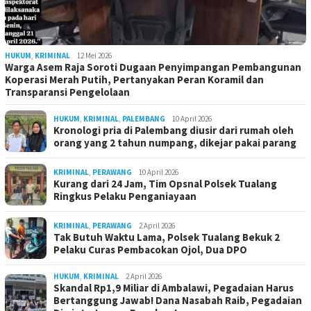
HUKUM
,
KRIMINAL
12 Mei 2026
Warga Asem Raja Soroti Dugaan Penyimpangan Pembangunan
Koperasi Merah Putih, Pertanyakan Peran Koramil dan
Transparansi Pengelolaan
HUKUM
,
KRIMINAL
,
PALEMBANG
10 April 2026
Kronologi pria di Palembang diusir dari rumah oleh
orang yang 2 tahun numpang, dikejar pakai parang
KRIMINAL
,
PERAWANG
10 April 2026
Kurang dari 24 Jam, Tim Opsnal Polsek Tualang
Ringkus Pelaku Penganiayaan
KRIMINAL
,
PERAWANG
2 April 2026
Tak Butuh Waktu Lama, Polsek Tualang Bekuk 2
Pelaku Curas Pembacokan Ojol, Dua DPO
HUKUM
,
KRIMINAL
2 April 2026
Skandal Rp1,9 Miliar di Ambalawi, Pegadaian Harus
Bertanggung Jawab! Dana Nasabah Raib, Pegadaian