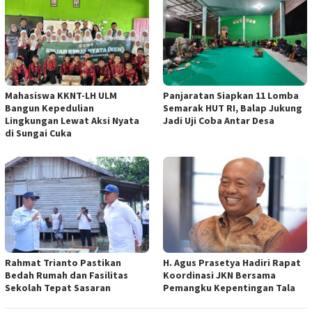
Mahasiswa KKNT-LH ULM
Panjaratan Siapkan 11 Lomba
Bangun Kepedulian
Semarak HUT RI, Balap Jukung
Lingkungan Lewat Aksi Nyata
Jadi Uji Coba Antar Desa
di Sungai Cuka
Rahmat Trianto Pastikan
H. Agus Prasetya Hadiri Rapat
Bedah Rumah dan Fasilitas
Koordinasi JKN Bersama
Sekolah Tepat Sasaran
Pemangku Kepentingan Tala