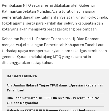
Pembukaan MTQ secara resmi dilakukan oleh Gubernur
Kalimantan Selatan Muhidin. Acara turut dihadiri jajaran
pemerintah daerah se-Kalimantan Selatan, unsur Forkopimda,
tokoh agama, serta para kafilah dari seluruh kabupaten dan
kota yang akan mengikuti berbagai cabang perlombaan.
Kehadiran Bupati H. Rahmat Trianto dan Hj. Dian Rahmat
menjadi wujud dukungan Pemerintah Kabupaten Tanah Laut
terhadap upaya memperkuat syiar Islam sekaligus pembinaan
generasi Qurani melalui ajang MTQ yang secara rutin
diselenggarakan setiap tahun.
BACAAN LAINNYA
Alia Jumhur Hidayat Tinjau TPA Bakunci, Apresiasi Kebersihan
Tanah Laut
Dua Roda Satu Arah, KORPRI Fun Bike 2026 Pererat Soliditas
ASN dan Masyarakat
Mahasiswa KKNT-LH ULM Bangun Kepedulian Lingkungan