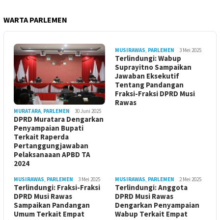
WARTA PARLEMEN
MUSIRAWAS
,
PARLEMEN
3 Mei 2025
Terlindungi: Wabup
Suprayitno Sampaikan
Jawaban Eksekutif
Tentang Pandangan
Fraksi-Fraksi DPRD Musi
Rawas
MURATARA
,
PARLEMEN
30 Juni 2025
DPRD Muratara Dengarkan
Penyampaian Bupati
Terkait Raperda
Pertanggungjawaban
Pelaksanaaan APBD TA
2024
MUSIRAWAS
,
PARLEMEN
3 Mei 2025
MUSIRAWAS
,
PARLEMEN
2 Mei 2025
Terlindungi: Fraksi-Fraksi
Terlindungi: Anggota
DPRD Musi Rawas
DPRD Musi Rawas
Sampaikan Pandangan
Dengarkan Penyampaian
Umum Terkait Empat
Wabup Terkait Empat