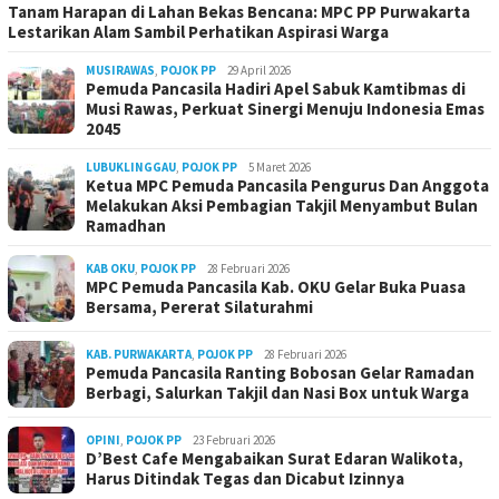
Tanam Harapan di Lahan Bekas Bencana: MPC PP Purwakarta
Lestarikan Alam Sambil Perhatikan Aspirasi Warga
MUSIRAWAS
,
POJOK PP
29 April 2026
Pemuda Pancasila Hadiri Apel Sabuk Kamtibmas di
Musi Rawas, Perkuat Sinergi Menuju Indonesia Emas
2045
LUBUKLINGGAU
,
POJOK PP
5 Maret 2026
Ketua MPC Pemuda Pancasila Pengurus Dan Anggota
Melakukan Aksi Pembagian Takjil Menyambut Bulan
Ramadhan
KAB OKU
,
POJOK PP
28 Februari 2026
MPC Pemuda Pancasila Kab. OKU Gelar Buka Puasa
Bersama, Pererat Silaturahmi
KAB. PURWAKARTA
,
POJOK PP
28 Februari 2026
Pemuda Pancasila Ranting Bobosan Gelar Ramadan
Berbagi, Salurkan Takjil dan Nasi Box untuk Warga
OPINI
,
POJOK PP
23 Februari 2026
D’Best Cafe Mengabaikan Surat Edaran Walikota,
Harus Ditindak Tegas dan Dicabut Izinnya