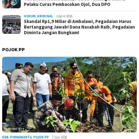
Pelaku Curas Pembacokan Ojol, Dua DPO
HUKUM
,
KRIMINAL
2 April 2026
Skandal Rp1,9 Miliar di Ambalawi, Pegadaian Harus
Bertanggung Jawab! Dana Nasabah Raib, Pegadaian
Diminta Jangan Bungkam!
POJOK PP
KAB. PURWAKARTA
,
POJOK PP
7 Juni 2026