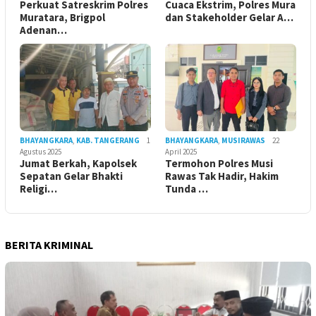
Perkuat Satreskrim Polres
Cuaca Ekstrim, Polres Mura
Muratara, Brigpol
dan Stakeholder Gelar A…
Adenan…
BHAYANGKARA
,
KAB. TANGERANG
1
BHAYANGKARA
,
MUSIRAWAS
22
Agustus 2025
April 2025
Jumat Berkah, Kapolsek
Termohon Polres Musi
Sepatan Gelar Bhakti
Rawas Tak Hadir, Hakim
Religi…
Tunda …
BERITA KRIMINAL