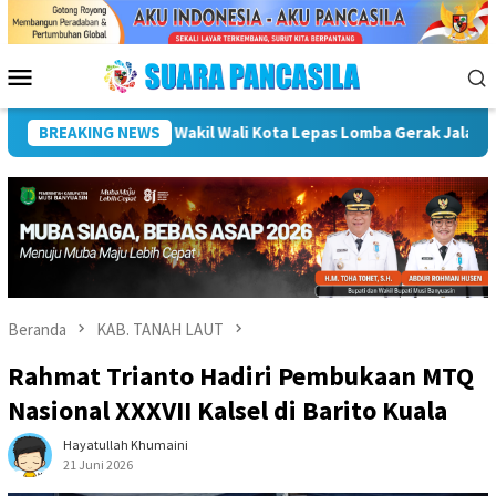
Loncat
ke
konten
Menu
Mobile
ingkat SMP/MTs Meriahkan HUT ke-81 RI
BREAKING NEWS
Pemkot Lubuk Lin
Beranda
KAB. TANAH LAUT
Rahmat Trianto Hadiri Pembukaan MTQ
Nasional XXXVII Kalsel di Barito Kuala
Hayatullah Khumaini
21 Juni 2026