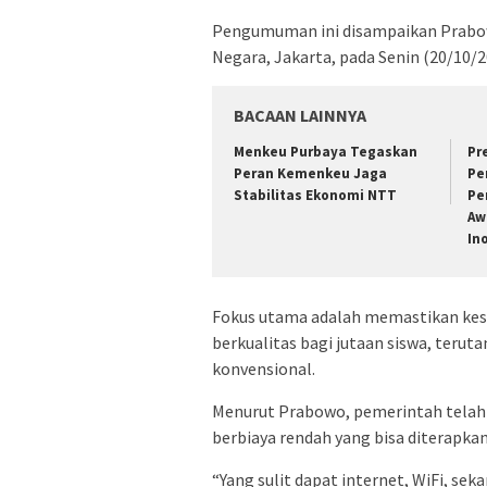
Pengumuman ini disampaikan Prabow
Negara, Jakarta, pada Senin (20/10/2
BACAAN LAINNYA
Menkeu Purbaya Tegaskan
Pr
Peran Kemenkeu Jaga
Pe
Stabilitas Ekonomi NTT
Pe
Aw
In
Fokus utama adalah memastikan kese
berkualitas bagi jutaan siswa, teruta
konvensional.
Menurut Prabowo, pemerintah telah b
berbiaya rendah yang bisa diterapkan
“Yang sulit dapat internet, WiFi, se