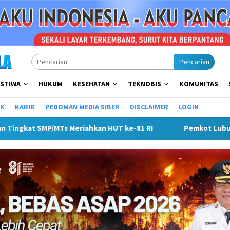
Pencarian
ISTIWA
HUKUM
KESEHATAN
TEKNOBIS
KOMUNITAS
IK
KARIR
PEDOMAN MEDIA SIBER
DISCLAIMER
LOGIN
Lubuk Linggau Sosialisasikan Tanda Tangan Elektronik Untuk Pe