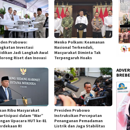
iden Prabowo:
Menko Polkam: Keamanan
ngkatan Investasi
Nasional Terkendali,
idikan Jadi Langkah Awal
Masyarakat Diminta Tak
orong Riset dan Inovasi
Terpengaruh Hoaks
ADVER
BREBE
san Ribu Masyarakat
Presiden Prabowo
artisipasi dalam “War”
Instruksikan Percepatan
ngan Upacara HUT ke-81
Penanganan Pemadaman
rdekaan RI
Listrik dan Jaga Stabilitas