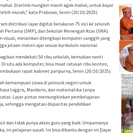
u mahal. Starlink mungkin masih agak mahal, untuk bayar
 lebih murah,” kata Prabowo, Senin (20/10/2025).
ram distribusi layar digital berukuran 75 inci ke seluruh
ah Pertama (SMP), dan Sekolah Menengah Atas (SMA).
n visual, melainkan dilengkapi komputer canggih yang
 jutaan materi ajar sesuai kurikulum nasional.
ibagikan mendekati 50 ribu sekolah, kemudian nanti
l. Di situ ada komputer, bisa muat ratusan ribu konten,
embukaan rapat kabinet paripurna, Senin (20/10/2025).
lah kemampuan siswa di pelosok negeri untuk
ahasa Inggris, Mandarin, dan matematika tanpa
rbatas. Layar pintar memungkinkan pembelajaran
aja, sehingga mengatasi disparitas pendidikan
ncil dan tidak punya akses guru yang baik. Umpamanya
 ini pelajaran susah. Ini bisa dibantu dengan ini [layar