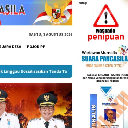
tutup
SABTU, 8 AGUSTUS 2026
SUARA DESA
POJOK PP
rcepatan SPBE
Dorong UMKM Naik Kelas, Ratu Dewa Tekank