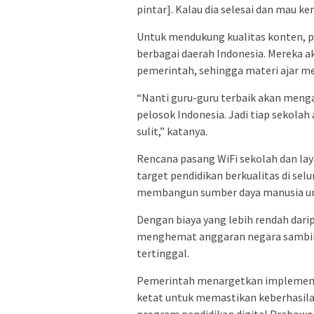
pintar]. Kalau dia selesai dan mau ke
Untuk mendukung kualitas konten, p
berbagai daerah Indonesia. Mereka a
pemerintah, sehingga materi ajar me
“Nanti guru-guru terbaik akan mengaj
pelosok Indonesia. Jadi tiap sekolah
sulit,” katanya.
Rencana pasang WiFi sekolah dan la
target pendidikan berkualitas di sel
membangun sumber daya manusia un
Dengan biaya yang lebih rendah darip
menghemat anggaran negara sambil
tertinggal.
Pemerintah menargetkan implement
ketat untuk memastikan keberhasilan 
program pendidikan digital Prabowo 