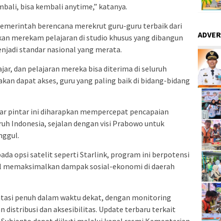
mbali, bisa kembali anytime,” katanya.
emerintah berencana merekrut guru-guru terbaik dari
ADVER
kan merekam pelajaran di studio khusus yang dibangun
njadi standar nasional yang merata.
ar, dan pelajaran mereka bisa diterima di seluruh
 akan dapat akses, guru yang paling baik di bidang-bidang
yar pintar ini diharapkan mempercepat pencapaian
uruh Indonesia, sejalan dengan visi Prabowo untuk
ggul.
ada opsi satelit seperti Starlink, program ini berpotensi
 memaksimalkan dampak sosial-ekonomi di daerah
asi penuh dalam waktu dekat, dengan monitoring
distribusi dan aksesibilitas. Update terbaru terkait
Subianto dapat diikuti melalui kanal resmi Kementerian