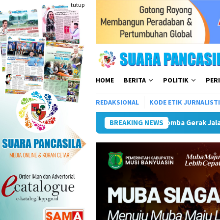
Loncat
tutup
ke
konten
HOME
BERITA
POLITIK
PER
REDAKSIONAL
KODE ETIK JURNALIST
k Jalan Tingkat SMP/MTs Meriahkan HUT ke-81 RI
BREAKING NEWS
Pemkot 