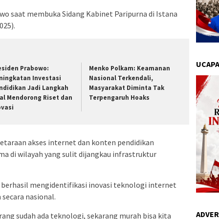
o saat membuka Sidang Kabinet Paripurna di Istana
025).
UCAPA
esiden Prabowo:
Menko Polkam: Keamanan
ningkatan Investasi
Nasional Terkendali,
ndidikan Jadi Langkah
Masyarakat Diminta Tak
al Mendorong Riset dan
Terpengaruh Hoaks
ovasi
taraan akses internet dan konten pendidikan
ma di wilayah yang sulit dijangkau infrastruktur
erhasil mengidentifikasi inovasi teknologi internet
 secara nasional.
ADVER
karang sudah ada teknologi, sekarang murah bisa kita