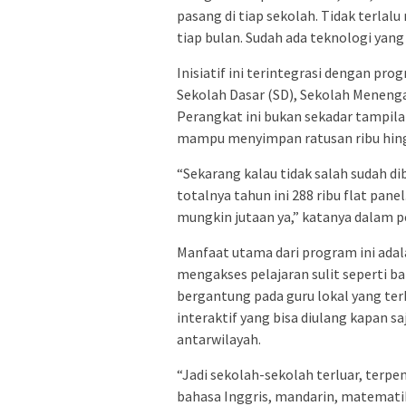
pasang di tiap sekolah. Tidak terlal
tiap bulan. Sudah ada teknologi yang
Inisiatif ini terintegrasi dengan prog
Sekolah Dasar (SD), Sekolah Meneng
Perangkat ini bukan sekadar tampila
mampu menyimpan ratusan ribu hingga
“Sekarang kalau tidak salah sudah d
totalnya tahun ini 288 ribu flat pane
mungkin jutaan ya,” katanya dalam p
Manfaat utama dari program ini ada
mengakses pelajaran sulit seperti b
bergantung pada guru lokal yang te
interaktif yang bisa diulang kapan s
antarwilayah.
“Jadi sekolah-sekolah terluar, terpe
bahasa Inggris, mandarin, matematika,