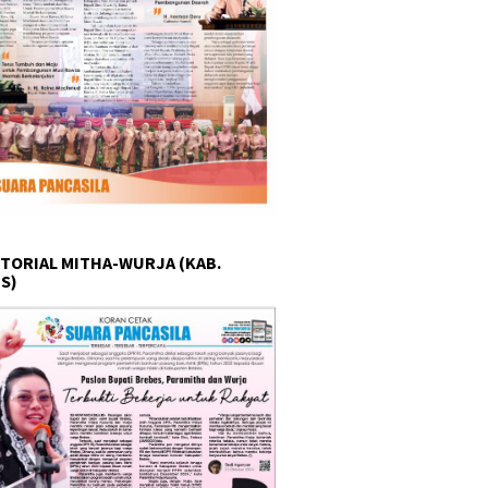
TORIAL MITHA-WURJA (KAB.
S)