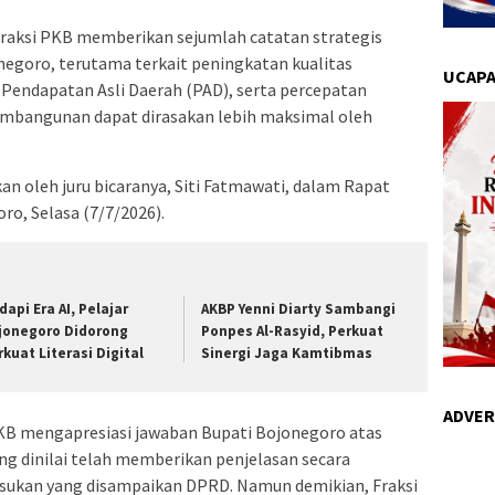
Fraksi PKB memberikan sejumlah catatan strategis
goro, terutama terkait peningkatan kualitas
UCAPA
Pendapatan Asli Daerah (PAD), serta percepatan
embangunan dapat dirasakan lebih maksimal oleh
an oleh juru bicaranya, Siti Fatmawati, dalam Rapat
o, Selasa (7/7/2026).
dapi Era AI, Pelajar
AKBP Yenni Diarty Sambangi
jonegoro Didorong
Ponpes Al-Rasyid, Perkuat
rkuat Literasi Digital
Sinergi Jaga Kamtibmas
ADVER
KB mengapresiasi jawaban Bupati Bojonegoro atas
g dinilai telah memberikan penjelasan secara
sukan yang disampaikan DPRD. Namun demikian, Fraksi