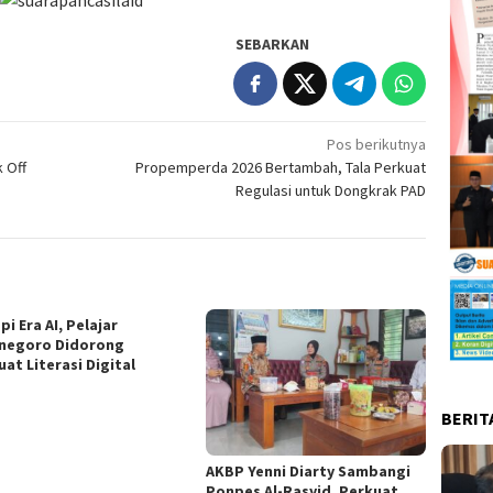
SEBARKAN
Pos berikutnya
 Off
Propemperda 2026 Bertambah, Tala Perkuat
Regulasi untuk Dongkrak PAD
i Era AI, Pelajar
negoro Didorong
at Literasi Digital
BERIT
AKBP Yenni Diarty Sambangi
Ponpes Al-Rasyid, Perkuat