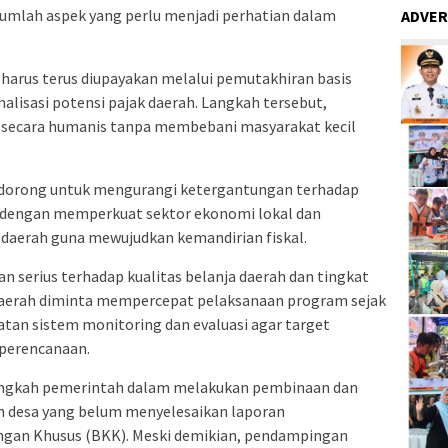
umlah aspek yang perlu menjadi perhatian dalam
ADVER
harus terus diupayakan melalui pemutakhiran basis
imalisasi potensi pajak daerah. Langkah tersebut,
n secara humanis tanpa membebani masyarakat kecil
 didorong untuk mengurangi ketergantungan terhadap
t dengan memperkuat sektor ekonomi lokal dan
aerah guna mewujudkan kemandirian fiskal.
n serius terhadap kualitas belanja daerah dan tingkat
aerah diminta mempercepat pelaksanaan program sejak
atan sistem monitoring dan evaluasi agar target
 perencanaan.
 langkah pemerintah dalam melakukan pembinaan dan
h desa yang belum menyelesaikan laporan
gan Khusus (BKK). Meski demikian, pendampingan