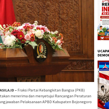
UCAPA
DEMO
SILA.ID –
Fraksi Partai Kebangkitan Bangsa (PKB)
akan menerima dan menyetujui Rancangan Peraturan
gungjawaban Pelaksanaan APBD Kabupaten Bojonegoro