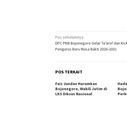
Navigasi
Pos sebelumnya
DPC PKB Bojonegoro Gelar Ta’aruf dan Kick
pos
Pengurus Baru Masa Bakti 2026-2031
POS TERKAIT
Faiz Jundan Harumkan
Hadap
Bojonegoro, Wakili Jatim di
Bojo
LKS Diksus Nasional
Perku