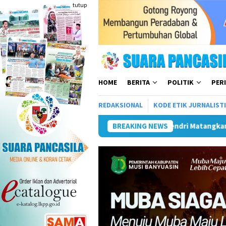
Loncat
tutup
ke
konten
HOME
BERITA
POLITIK
PER
REDAKSIONAL
KODE ETIK JURNALIST
Plt Bupati Hendri Matangkan Gebyar Semarak Merah Puti
BREAKING NEWS