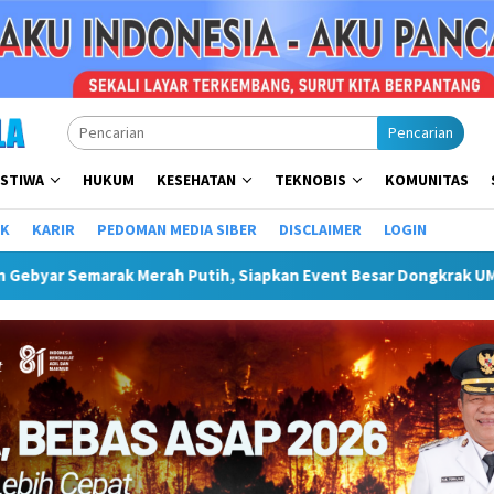
Pencarian
ISTIWA
HUKUM
KESEHATAN
TEKNOBIS
KOMUNITAS
IK
KARIR
PEDOMAN MEDIA SIBER
DISCLAIMER
LOGIN
h, Siapkan Event Besar Dongkrak UMKM Dan Pariwisata
Pl