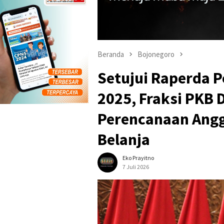
Beranda
Bojonegoro
Setujui Raperda 
2025, Fraksi PKB
Perencanaan Ang
Belanja
Eko Prayitno
7 Juli 2026