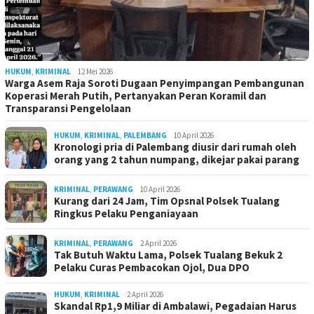
HUKUM
,
KRIMINAL
12 Mei 2026
Warga Asem Raja Soroti Dugaan Penyimpangan Pembangunan
Koperasi Merah Putih, Pertanyakan Peran Koramil dan
Transparansi Pengelolaan
HUKUM
,
KRIMINAL
,
PALEMBANG
10 April 2026
Kronologi pria di Palembang diusir dari rumah oleh
orang yang 2 tahun numpang, dikejar pakai parang
KRIMINAL
,
PERAWANG
10 April 2026
Kurang dari 24 Jam, Tim Opsnal Polsek Tualang
Ringkus Pelaku Penganiayaan
KRIMINAL
,
PERAWANG
2 April 2026
Tak Butuh Waktu Lama, Polsek Tualang Bekuk 2
Pelaku Curas Pembacokan Ojol, Dua DPO
HUKUM
,
KRIMINAL
2 April 2026
Skandal Rp1,9 Miliar di Ambalawi, Pegadaian Harus