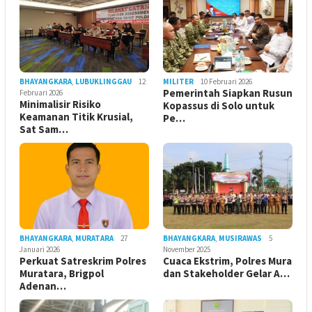
BHAYANGKARA
,
LUBUKLINGGAU
12
MILITER
10 Februari 2026
Pemerintah Siapkan Rusun
Februari 2026
Minimalisir Risiko
Kopassus di Solo untuk
Keamanan Titik Krusial,
Pe…
Sat Sam…
BHAYANGKARA
,
MURATARA
27
BHAYANGKARA
,
MUSIRAWAS
5
Januari 2026
November 2025
Perkuat Satreskrim Polres
Cuaca Ekstrim, Polres Mura
Muratara, Brigpol
dan Stakeholder Gelar A…
Adenan…