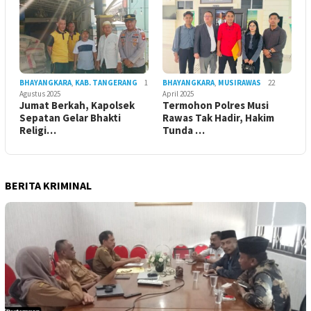
BHAYANGKARA
,
KAB. TANGERANG
1
BHAYANGKARA
,
MUSIRAWAS
22
Agustus 2025
April 2025
Jumat Berkah, Kapolsek
Termohon Polres Musi
Sepatan Gelar Bhakti
Rawas Tak Hadir, Hakim
Religi…
Tunda …
BERITA KRIMINAL