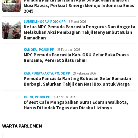
Musi Rawas, Perkuat Sinergi Menuju Indonesia Emas
2045
LUBUKLINGGAU
,
POJOK PP
5 Maret 2026
Ketua MPC Pemuda Pancasila Pengurus Dan Anggota
Melakukan Aksi Pembagian Takjil Menyambut Bulan
Ramadhan
KAB OKU
,
POJOK PP
28 Februari 2026
MPC Pemuda Pancasila Kab. OKU Gelar Buka Puasa
Bersama, Pererat Silaturahmi
KAB. PURWAKARTA
,
POJOK PP
28 Februari 2026
Pemuda Pancasila Ranting Bobosan Gelar Ramadan
Berbagi, Salurkan Takjil dan Nasi Box untuk Warga
OPINI
,
POJOK PP
23 Februari 2026
D’Best Cafe Mengabaikan Surat Edaran Walikota,
Harus Ditindak Tegas dan Dicabut Izinnya
WARTA PARLEMEN