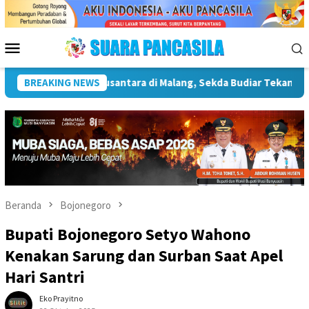
Loncat
ke
konten
Menu
Mobile
ntingnya Infrastruktur Kebudayaan
BREAKING NEWS
Wakil Wali Kota Lep
Beranda
Bojonegoro
Bupati Bojonegoro Setyo Wahono
Kenakan Sarung dan Surban Saat Apel
Hari Santri
Eko Prayitno