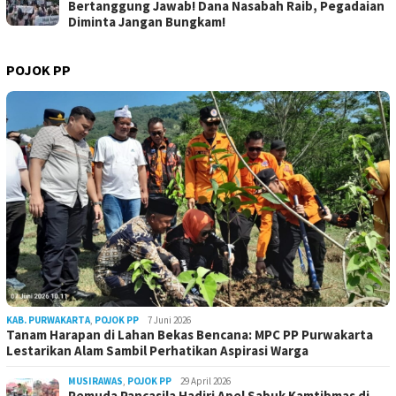
Bertanggung Jawab! Dana Nasabah Raib, Pegadaian
Diminta Jangan Bungkam!
POJOK PP
KAB. PURWAKARTA
,
POJOK PP
7 Juni 2026
Tanam Harapan di Lahan Bekas Bencana: MPC PP Purwakarta
Lestarikan Alam Sambil Perhatikan Aspirasi Warga
MUSIRAWAS
,
POJOK PP
29 April 2026
Pemuda Pancasila Hadiri Apel Sabuk Kamtibmas di