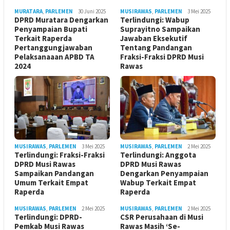
MURATARA
,
PARLEMEN
30 Juni 2025
MUSIRAWAS
,
PARLEMEN
3 Mei 2025
DPRD Muratara Dengarkan
Terlindungi: Wabup
Penyampaian Bupati
Suprayitno Sampaikan
Terkait Raperda
Jawaban Eksekutif
Pertanggungjawaban
Tentang Pandangan
Pelaksanaaan APBD TA
Fraksi-Fraksi DPRD Musi
2024
Rawas
MUSIRAWAS
,
PARLEMEN
3 Mei 2025
MUSIRAWAS
,
PARLEMEN
2 Mei 2025
Terlindungi: Fraksi-Fraksi
Terlindungi: Anggota
DPRD Musi Rawas
DPRD Musi Rawas
Sampaikan Pandangan
Dengarkan Penyampaian
Umum Terkait Empat
Wabup Terkait Empat
Raperda
Raperda
MUSIRAWAS
,
PARLEMEN
2 Mei 2025
MUSIRAWAS
,
PARLEMEN
2 Mei 2025
Terlindungi: DPRD-
CSR Perusahaan di Musi
Pemkab Musi Rawas
Rawas Masih ‘Se-