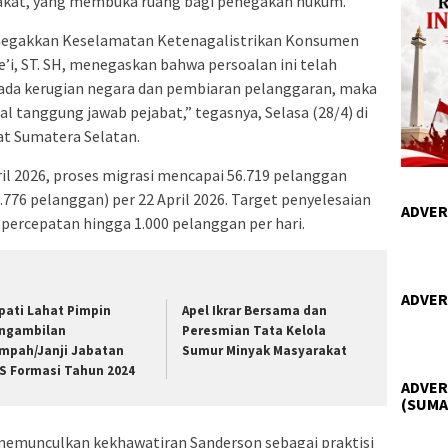
rakat, yang membuka ruang bagi penegakan hukum.
egakkan Keselamatan Ketenagalistrikan Konsumen
’i, ST. SH, menegaskan bahwa persoalan ini telah
r ada kerugian negara dan pembiaran pelanggaran, maka
soal tanggung jawab pejabat,” tegasnya, Selasa (28/4) di
at Sumatera Selatan.
l 2026, proses migrasi mencapai 56.719 pelanggan
.776 pelanggan) per 22 April 2026. Target penyelesaian
ADVER
 percepatan hingga 1.000 pelanggan per hari.
ADVER
pati Lahat Pimpin
Apel Ikrar Bersama dan
ngambilan
Peresmian Tata Kelola
mpah/Janji Jabatan
Sumur Minyak Masyarakat
S Formasi Tahun 2024
ADVER
(SUMA
memunculkan kekhawatiran Sanderson sebagai praktisi