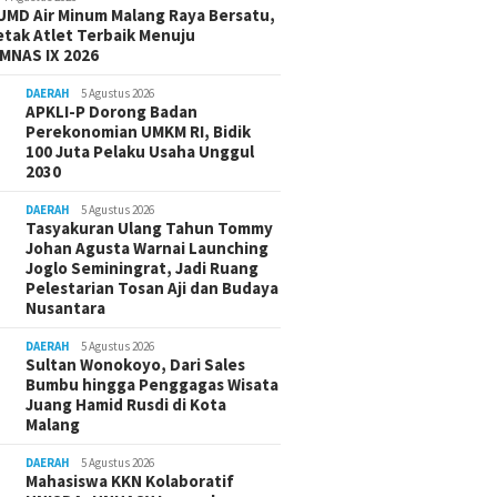
UMD Air Minum Malang Raya Bersatu,
etak Atlet Terbaik Menuju
MNAS IX 2026
DAERAH
5 Agustus 2026
APKLI-P Dorong Badan
Perekonomian UMKM RI, Bidik
100 Juta Pelaku Usaha Unggul
2030
DAERAH
5 Agustus 2026
Tasyakuran Ulang Tahun Tommy
Johan Agusta Warnai Launching
Joglo Seminingrat, Jadi Ruang
Pelestarian Tosan Aji dan Budaya
Nusantara
DAERAH
5 Agustus 2026
Sultan Wonokoyo, Dari Sales
Bumbu hingga Penggagas Wisata
Juang Hamid Rusdi di Kota
Malang
DAERAH
5 Agustus 2026
Mahasiswa KKN Kolaboratif