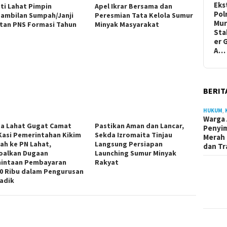
Eks
ti Lahat Pimpin
Apel Ikrar Bersama dan
Pol
ambilan Sumpah/Janji
Peresmian Tata Kelola Sumur
Mur
tan PNS Formasi Tahun
Minyak Masyarakat
Sta
er 
A…
BERIT
HUKUM
,
Warga 
a Lahat Gugat Camat
Pastikan Aman dan Lancar,
Penyi
Kasi Pemerintahan Kikim
Sekda Izromaita Tinjau
Merah 
ah ke PN Lahat,
Langsung Persiapan
dan Tr
oalkan Dugaan
Launching Sumur Minyak
intaan Pembayaran
Rakyat
0 Ribu dalam Pengurusan
adik