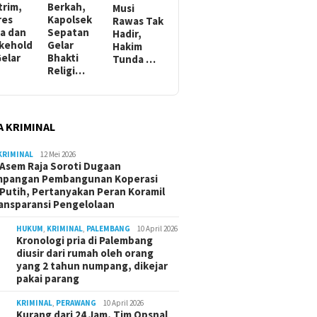
trim,
Berkah,
Musi
res
Kapolsek
Rawas Tak
a dan
Sepatan
Hadir,
kehold
Gelar
Hakim
Gelar
Bhakti
Tunda …
Religi…
A KRIMINAL
KRIMINAL
12 Mei 2026
Asem Raja Soroti Dugaan
mpangan Pembangunan Koperasi
Putih, Pertanyakan Peran Koramil
ansparansi Pengelolaan
HUKUM
,
KRIMINAL
,
PALEMBANG
10 April 2026
Kronologi pria di Palembang
diusir dari rumah oleh orang
yang 2 tahun numpang, dikejar
pakai parang
KRIMINAL
,
PERAWANG
10 April 2026
Kurang dari 24 Jam, Tim Opsnal