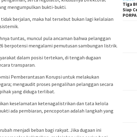
Tiga B
edang mengumpulkan bukti-bukti.
Siap C
PORPA
idak berjalan, maka hal tersebut bukan lagi kelalaian
sistemik.
uhnya tuntas, muncul pula ancaman bahwa pelanggan
026 berpotensi mengalami pemutusan sambungan listrik.
yarakat dalam posisi tertekan, di tengah dugaan
ecara transparan.
omisi Pemberantasan Korupsi untuk melakukan
negara; mengaudit proses pengalihan pelanggan secara
ihak yang diduga terlibat.
an keselamatan ketenagalistrikan dan tata kelola
erbukti ada pembiaran, pencopotan adalah langkah yang
rubah menjadi beban bagi rakyat. Jika dugaan ini