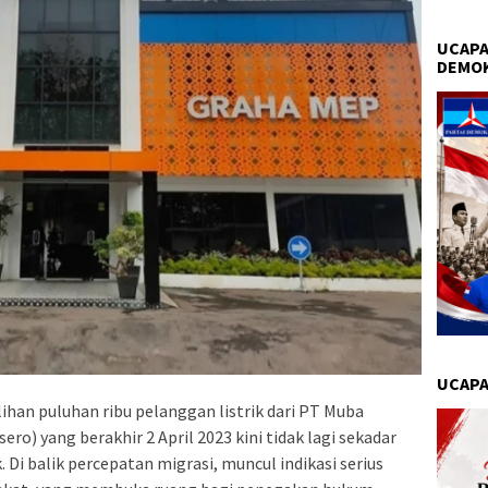
UCAPA
DEMO
UCAPA
ihan puluhan ribu pelanggan listrik dari PT Muba
ro) yang berakhir 2 April 2023 kini tidak lagi sekadar
Di balik percepatan migrasi, muncul indikasi serius