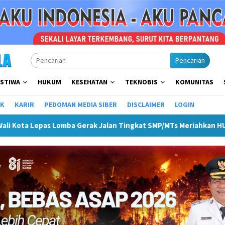
Pencarian
ISTIWA
HUKUM
KESEHATAN
TEKNOBIS
KOMUNITAS
IK
KARIR
PEDOMAN MEDIA SIBER
DISCLAIMER
LOGIN
Gerak Jalan Tingkat SMP/MTs Meriahkan HUT ke-81 RI
Pemk