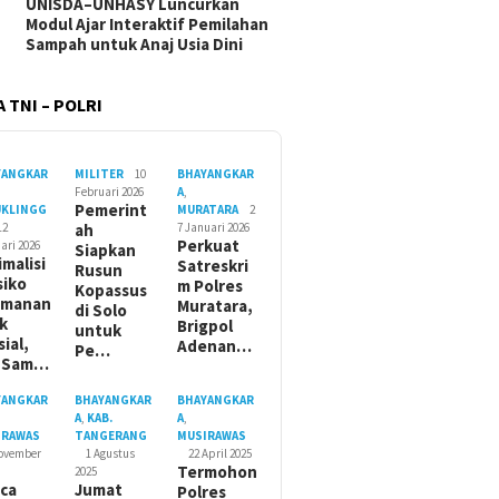
UNISDA–UNHASY Luncurkan
Modul Ajar Interaktif Pemilahan
Sampah untuk Anaj Usia Dini
 TNI – POLRI
YANGKAR
MILITER
10
BHAYANGKAR
Februari 2026
A
,
Pemerint
UKLINGG
MURATARA
2
12
ah
7 Januari 2026
Perkuat
ari 2026
Siapkan
imalisi
Satreskri
Rusun
siko
m Polres
Kopassus
amanan
Muratara,
di Solo
ik
Brigpol
untuk
sial,
Adenan…
Pe…
t Sam…
YANGKAR
BHAYANGKAR
BHAYANGKAR
A
,
KAB.
A
,
IRAWAS
TANGERANG
MUSIRAWAS
November
1 Agustus
22 April 2025
Termohon
2025
ca
Jumat
Polres