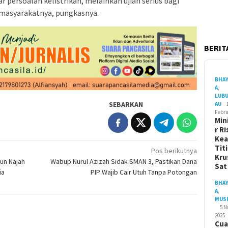
r persoalan kelistrikan, melainkan ujian serius bagi
 masyarakatnya, pungkasnya.
BERITA
BHA
A
,
LUB
SEBARKAN
AU
Febru
Min
r Ri
Ke
Tit
Pos berikutnya
Kru
run Najah
Wabup Nurul Azizah Sidak SMAN 3, Pastikan Dana
Sa
ia
PIP Wajib Cair Utuh Tanpa Potongan
BHA
A
,
MUS
5 
2025
Cua