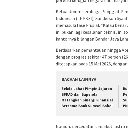
potensi kerugian negara dan masya
Ketua Umum Lembaga Penggiat Pen
Indonesia (LPPK3I), Sanderson Syaafe
memasuki fase krusial. “Kalau bena
ini bukan lagi kesalahan teknis, ini 
kantornya bilangan Bandar Jaya Lah
Berdasarkan pemantauan hingga Apri
dengan progres sekitar 47 persen (26
ditetapkan pada 15 Mei 2026, dengan
BACAAN LAINNYA
Sekda Lahat Pimpin Jajaran
Bu
BPKAD dan Bapenda
Pe
Matangkan Sinergi Finansial
Su
Bersama Bank Sumsel Babel
PN
Namun, percepatan tersebut justru 