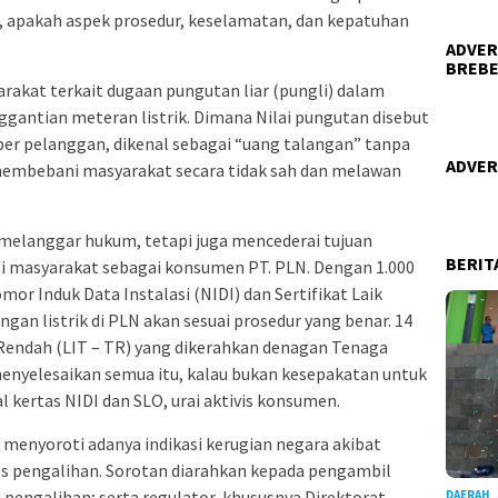
, apakah aspek prosedur, keselamatan, dan kepatuhan
ADVER
BREBE
akat terkait dugaan pungutan liar (pungli) dalam
ggantian meteran listrik. Dimana Nilai pungutan disebut
a per pelanggan, dikenal sebagai “uang talangan” tanpa
ADVER
membebani masyarakat secara tidak sah dan melawan
ya melanggar hukum, tetapi juga mencederai tujuan
BERIT
i masyarakat sebagai konsumen PT. PLN. Dengan 1.000
or Induk Data Instalasi (NIDI) dan Sertifikat Laik
gan listrik di PLN akan sesuai prosedur yang benar. 14
endah (LIT – TR) yang dikerahkan denagan Tenaga
nyelesaikan semua itu, kalau bukan kesepakatan untuk
 kertas NIDI dan SLO, urai aktivis konsumen.
 menyoroti adanya indikasi kerugian negara akibat
s pengalihan. Sorotan diarahkan kepada pengambil
s pengalihan; serta regulator, khususnya Direktorat
DAERAH