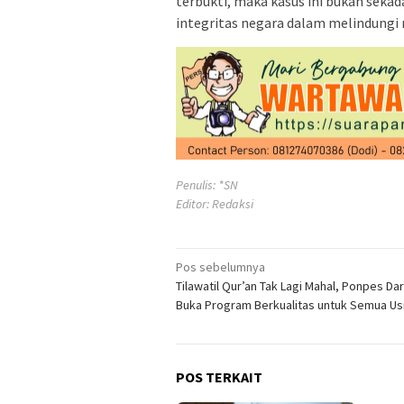
terbukti, maka kasus ini bukan sekada
integritas negara dalam melindungi
Penulis: *SN
Editor: Redaksi
Navigasi
Pos sebelumnya
Tilawatil Qur’an Tak Lagi Mahal, Ponpes Da
pos
Buka Program Berkualitas untuk Semua Us
POS TERKAIT