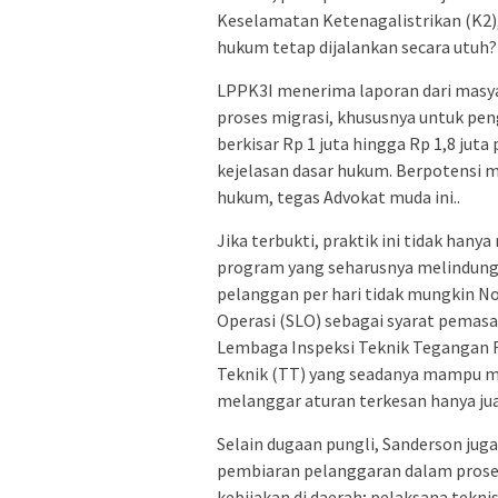
Keselamatan Ketenagalistrikan (K2)
hukum tetap dijalankan secara utuh?
LPPK3I menerima laporan dari masyar
proses migrasi, khususnya untuk pen
berkisar Rp 1 juta hingga Rp 1,8 jut
kejelasan dasar hukum. Berpotensi 
hukum, tegas Advokat muda ini..
Jika terbukti, praktik ini tidak han
program yang seharusnya melindung
pelanggan per hari tidak mungkin Nom
Operasi (SLO) sebagai syarat pemasan
Lembaga Inspeksi Teknik Tegangan R
Teknik (TT) yang seadanya mampu me
melanggar aturan terkesan hanya jual
Selain dugaan pungli, Sanderson juga
pembiaran pelanggaran dalam prose
kebijakan di daerah; pelaksana tekni