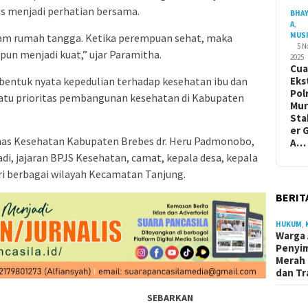
s menjadi perhatian bersama.
BHA
A
,
MUS
am rumah tangga. Ketika perempuan sehat, maka
5 
pun menjadi kuat,” ujar Paramitha.
2025
Cua
 bentuk nyata kepedulian terhadap kesehatan ibu dan
Eks
Pol
 satu prioritas pembangunan kesehatan di Kabupaten
Mur
Sta
er 
Dinas Kesehatan Kabupaten Brebes dr. Heru Padmonobo,
A…
adi, jajaran BPJS Kesehatan, camat, kepala desa, kepala
ri berbagai wilayah Kecamatan Tanjung.
BERIT
HUKUM
,
Warga 
Penyi
Merah 
dan Tr
SEBARKAN