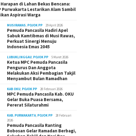
Harapan di Lahan Bekas Bencana:
 Purwakarta Lestarikan Alam Sambil
ikan Aspirasi Warga
MUSIRAWAS
,
POJOK PP
29 April 2026
Pemuda Pancasila Hadiri Apel
Sabuk Kamtibmas di Musi Rawas,
Perkuat Sinergi Menuju
Indonesia Emas 2045
LUBUKLINGGAU
,
POJOK PP
5 Maret 2026
Ketua MPC Pemuda Pancasila
Pengurus Dan Anggota
Melakukan Aksi Pembagian Takjil
Menyambut Bulan Ramadhan
KAB OKU
,
POJOK PP
28 Februari 2026
MPC Pemuda Pancasila Kab. OKU
Gelar Buka Puasa Bersama,
Pererat Silaturahmi
KAB. PURWAKARTA
,
POJOK PP
28 Februari
2026
Pemuda Pancasila Ranting
Bobosan Gelar Ramadan Berbagi,