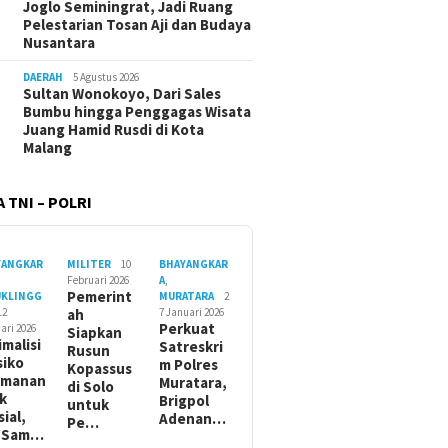
Joglo Seminingrat, Jadi Ruang
Pelestarian Tosan Aji dan Budaya
Nusantara
DAERAH
5 Agustus 2026
Sultan Wonokoyo, Dari Sales
Bumbu hingga Penggagas Wisata
Juang Hamid Rusdi di Kota
Malang
 TNI – POLRI
YANGKAR
MILITER
10
BHAYANGKAR
Februari 2026
A
,
Pemerint
UKLINGG
MURATARA
2
12
ah
7 Januari 2026
Perkuat
ari 2026
Siapkan
imalisi
Satreskri
Rusun
siko
m Polres
Kopassus
amanan
Muratara,
di Solo
ik
Brigpol
untuk
sial,
Adenan…
Pe…
t Sam…