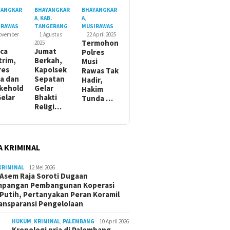
YANGKAR
BHAYANGKAR
BHAYANGKAR
A
,
KAB.
A
,
IRAWAS
TANGERANG
MUSIRAWAS
November
1 Agustus
22 April 2025
Termohon
2025
ca
Jumat
Polres
trim,
Berkah,
Musi
res
Kapolsek
Rawas Tak
a dan
Sepatan
Hadir,
kehold
Gelar
Hakim
Gelar
Bhakti
Tunda …
Religi…
A KRIMINAL
KRIMINAL
12 Mei 2026
Asem Raja Soroti Dugaan
mpangan Pembangunan Koperasi
Putih, Pertanyakan Peran Koramil
ansparansi Pengelolaan
HUKUM
,
KRIMINAL
,
PALEMBANG
10 April 2026
Kronologi pria di Palembang