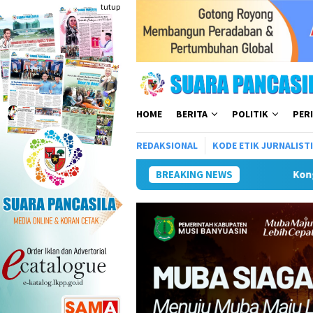
Loncat
tutup
ke
konten
HOME
BERITA
POLITIK
PER
REDAKSIONAL
KODE ETIK JURNALIST
BREAKING NEWS
Kongres Kebudayaan Nusan