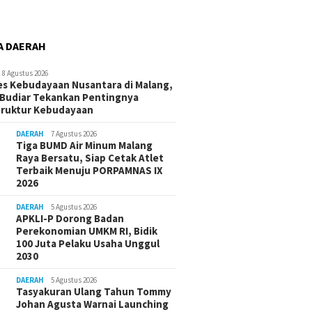
A DAERAH
8 Agustus 2026
s Kebudayaan Nusantara di Malang,
Budiar Tekankan Pentingnya
truktur Kebudayaan
DAERAH
7 Agustus 2026
Tiga BUMD Air Minum Malang
Raya Bersatu, Siap Cetak Atlet
Terbaik Menuju PORPAMNAS IX
2026
DAERAH
5 Agustus 2026
APKLI-P Dorong Badan
Perekonomian UMKM RI, Bidik
100 Juta Pelaku Usaha Unggul
2030
DAERAH
5 Agustus 2026
Tasyakuran Ulang Tahun Tommy
Johan Agusta Warnai Launching