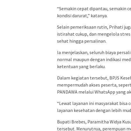
“Semakin cepat dipantau, semakin c
kondisi darurat,” katanya.
Selain pemeriksaan rutin, Prihati j
istirahat cukup, dan mengelola stres
sehat hingga persalinan.
Ia menjelaskan, seluruh biaya persa
normal maupun dengan indikasi medis
ketentuan yang berlaku.
Dalam kegiatan tersebut, BPJS Kese
mempermudah akses peserta, seperti 
PANDAWA melalui WhatsApp yang akt
“Lewat layanan ini masyarakat bisa c
layanan kesehatan dengan lebih muda
Bupati Brebes, Paramitha Widya Kus
tersebut. Menurutnya, perempuan me