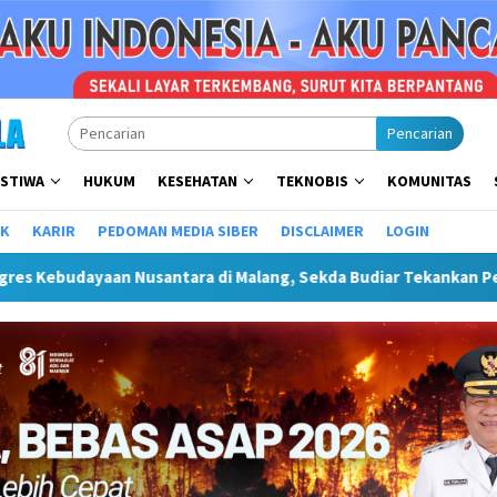
Pencarian
ISTIWA
HUKUM
KESEHATAN
TEKNOBIS
KOMUNITAS
IK
KARIR
PEDOMAN MEDIA SIBER
DISCLAIMER
LOGIN
tara di Malang, Sekda Budiar Tekankan Pentingnya Infrastruk