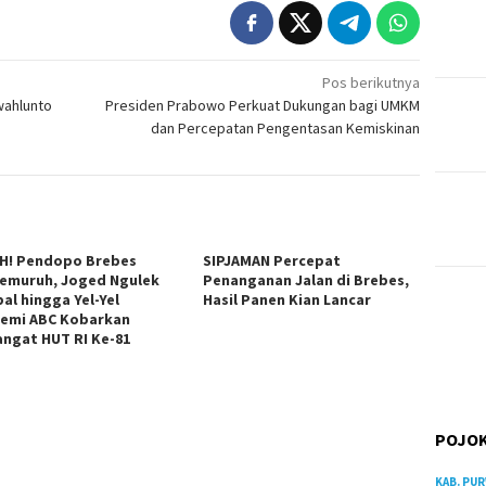
Pos berikutnya
wahlunto
Presiden Prabowo Perkuat Dukungan bagi UMKM
dan Percepatan Pengentasan Kemiskinan
H! Pendopo Brebes
SIPJAMAN Percepat
emuruh, Joged Ngulek
Penanganan Jalan di Brebes,
al hingga Yel-Yel
Hasil Panen Kian Lancar
emi ABC Kobarkan
ngat HUT RI Ke-81
POJOK
KAB. PU