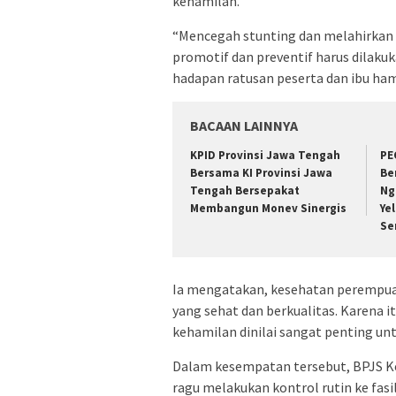
kehamilan.
“Mencegah stunting dan melahirkan g
promotif dan preventif harus dilakuka
hadapan ratusan peserta dan ibu ham
BACAAN LAINNYA
KPID Provinsi Jawa Tengah
PE
Bersama KI Provinsi Jawa
Be
Tengah Bersepakat
Ng
Membangun Monev Sinergis
Ye
Se
Ia mengatakan, kesehatan perempua
yang sehat dan berkualitas. Karena it
kehamilan dinilai sangat penting un
Dalam kesempatan tersebut, BPJS Ke
ragu melakukan kontrol rutin ke fas