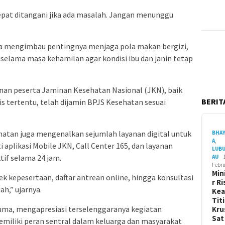
epat ditangani jika ada masalah. Jangan menunggu
uga mengimbau pentingnya menjaga pola makan bergizi,
 selama masa kehamilan agar kondisi ibu dan janin tetap
linan peserta Jaminan Kesehatan Nasional (JKN), baik
BERITA
 tertentu, telah dijamin BPJS Kesehatan sesuai
hatan juga mengenalkan sejumlah layanan digital untuk
BHA
A
,
aplikasi Mobile JKN, Call Center 165, dan layanan
LUB
if selama 24 jam.
AU
Febru
Min
ek kepesertaan, daftar antrean online, hingga konsultasi
r Ri
h,” ujarnya.
Ke
Tit
uma, mengapresiasi terselenggaranya kegiatan
Kru
Sa
miliki peran sentral dalam keluarga dan masyarakat