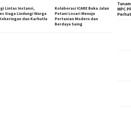
Tanam 
gi Lintas Instansi,
Kolaborasi ICARE Buka Jalan
MPC PP
es Siaga Lindungi Warga
Petani Losari Menuju
Perhat
 Kekeringan dan Karhutla
Pertanian Modern dan
Berdaya Saing