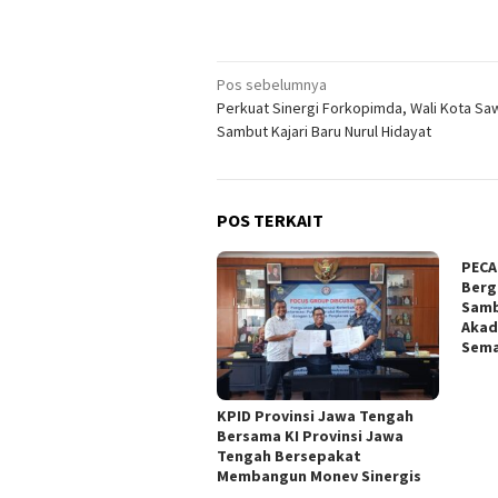
Navigasi
Pos sebelumnya
Perkuat Sinergi Forkopimda, Wali Kota Sa
pos
Sambut Kajari Baru Nurul Hidayat
POS TERKAIT
PECA
Berg
Samb
Akad
Sema
KPID Provinsi Jawa Tengah
Bersama KI Provinsi Jawa
Tengah Bersepakat
Membangun Monev Sinergis