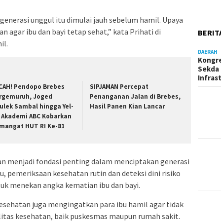
enerasi unggul itu dimulai jauh sebelum hamil. Upaya
n agar ibu dan bayi tetap sehat,” kata Prihati di
BERIT
il.
DAERAH
Kongre
Sekda 
Infras
CAH! Pendopo Brebes
SIPJAMAN Percepat
rgemuruh, Joged
Penanganan Jalan di Brebes,
ulek Sambal hingga Yel-
Hasil Panen Kian Lancar
l Akademi ABC Kobarkan
mangat HUT RI Ke-81
n menjadi fondasi penting dalam menciptakan generasi
u, pemeriksaan kesehatan rutin dan deteksi dini risiko
tuk menekan angka kematian ibu dan bayi.
sehatan juga mengingatkan para ibu hamil agar tidak
ilitas kesehatan, baik puskesmas maupun rumah sakit.