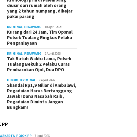
diusir dari rumah oleh orang
yang 2 tahun numpang, dikejar
pakai parang
KRIMINAL
,
PERAWANG
10 April 2026
Kurang dari 24 Jam, Tim Opsnal
Polsek Tualang Ringkus Pelaku
Penganiayaan
KRIMINAL
,
PERAWANG
2 April 2026
Tak Butuh Waktu Lama, Polsek
Tualang Bekuk 2 Pelaku Curas
Pembacokan Ojol, Dua DPO
HUKUM
,
KRIMINAL
2 April 2026
Skandal Rp1,9 Miliar di Ambalawi,
Pegadaian Harus Bertanggung
Jawab! Dana Nasabah Raib,
Pegadaian Diminta Jangan
Bungkam!
 PP
RWAKARTA
,
POJOK PP
7 Juni 2026