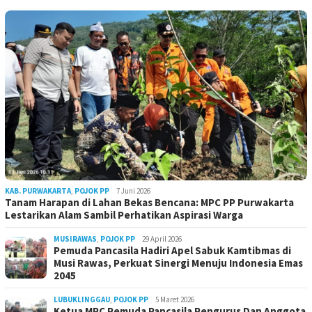
KAB. PURWAKARTA
,
POJOK PP
7 Juni 2026
Tanam Harapan di Lahan Bekas Bencana: MPC PP Purwakarta
Lestarikan Alam Sambil Perhatikan Aspirasi Warga
MUSIRAWAS
,
POJOK PP
29 April 2026
Pemuda Pancasila Hadiri Apel Sabuk Kamtibmas di
Musi Rawas, Perkuat Sinergi Menuju Indonesia Emas
2045
LUBUKLINGGAU
,
POJOK PP
5 Maret 2026
Ketua MPC Pemuda Pancasila Pengurus Dan Anggota