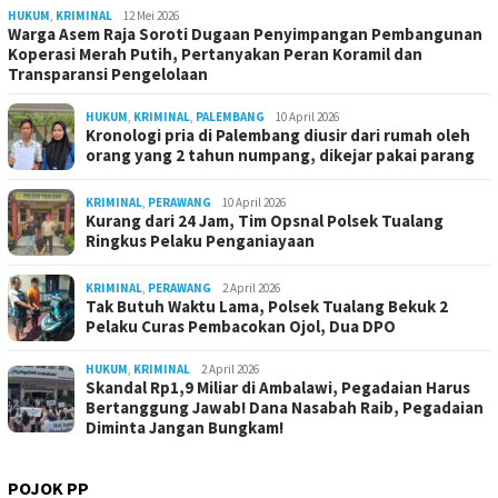
HUKUM
,
KRIMINAL
12 Mei 2026
Warga Asem Raja Soroti Dugaan Penyimpangan Pembangunan
Koperasi Merah Putih, Pertanyakan Peran Koramil dan
Transparansi Pengelolaan
HUKUM
,
KRIMINAL
,
PALEMBANG
10 April 2026
Kronologi pria di Palembang diusir dari rumah oleh
orang yang 2 tahun numpang, dikejar pakai parang
KRIMINAL
,
PERAWANG
10 April 2026
Kurang dari 24 Jam, Tim Opsnal Polsek Tualang
Ringkus Pelaku Penganiayaan
KRIMINAL
,
PERAWANG
2 April 2026
Tak Butuh Waktu Lama, Polsek Tualang Bekuk 2
Pelaku Curas Pembacokan Ojol, Dua DPO
HUKUM
,
KRIMINAL
2 April 2026
Skandal Rp1,9 Miliar di Ambalawi, Pegadaian Harus
Bertanggung Jawab! Dana Nasabah Raib, Pegadaian
Diminta Jangan Bungkam!
POJOK PP