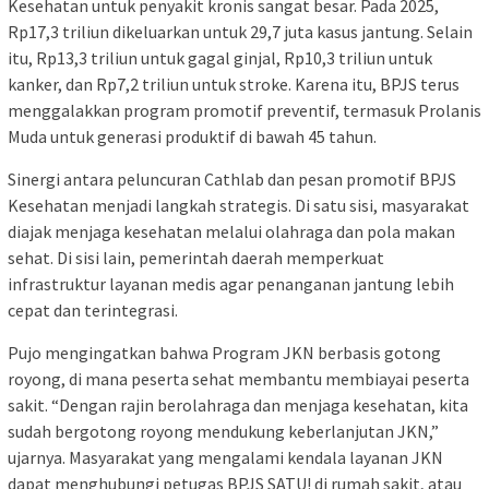
Kesehatan untuk penyakit kronis sangat besar. Pada 2025,
Rp17,3 triliun dikeluarkan untuk 29,7 juta kasus jantung. Selain
itu, Rp13,3 triliun untuk gagal ginjal, Rp10,3 triliun untuk
kanker, dan Rp7,2 triliun untuk stroke. Karena itu, BPJS terus
menggalakkan program promotif preventif, termasuk Prolanis
Muda untuk generasi produktif di bawah 45 tahun.
Sinergi antara peluncuran Cathlab dan pesan promotif BPJS
Kesehatan menjadi langkah strategis. Di satu sisi, masyarakat
diajak menjaga kesehatan melalui olahraga dan pola makan
sehat. Di sisi lain, pemerintah daerah memperkuat
infrastruktur layanan medis agar penanganan jantung lebih
cepat dan terintegrasi.
Pujo mengingatkan bahwa Program JKN berbasis gotong
royong, di mana peserta sehat membantu membiayai peserta
sakit. “Dengan rajin berolahraga dan menjaga kesehatan, kita
sudah bergotong royong mendukung keberlanjutan JKN,”
ujarnya. Masyarakat yang mengalami kendala layanan JKN
dapat menghubungi petugas BPJS SATU! di rumah sakit, atau