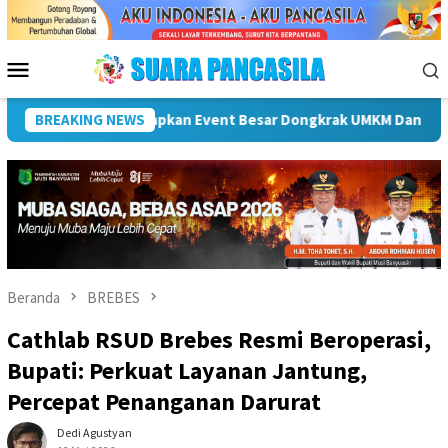
Loncat
ke
konten
Menu
Mobile
ti Hendri Dukung Percepatan Penyaluran DAK Fisik Dan Dana Des
BREAKING NEWS
Beranda
BREBES
Cathlab RSUD Brebes Resmi Beroperasi,
Bupati: Perkuat Layanan Jantung,
Percepat Penanganan Darurat
Dedi Agustyan