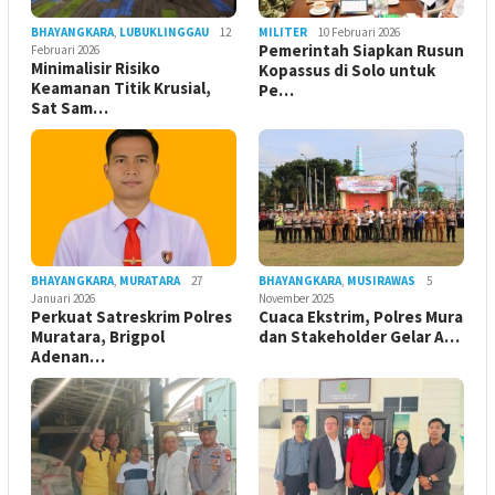
BHAYANGKARA
,
LUBUKLINGGAU
12
MILITER
10 Februari 2026
Pemerintah Siapkan Rusun
Februari 2026
Minimalisir Risiko
Kopassus di Solo untuk
Keamanan Titik Krusial,
Pe…
Sat Sam…
BHAYANGKARA
,
MURATARA
27
BHAYANGKARA
,
MUSIRAWAS
5
Januari 2026
November 2025
Perkuat Satreskrim Polres
Cuaca Ekstrim, Polres Mura
Muratara, Brigpol
dan Stakeholder Gelar A…
Adenan…