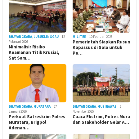
BHAYANGKARA
,
LUBUKLINGGAU
12
MILITER
10 Februari 2026
Pemerintah Siapkan Rusun
Februari 2026
Minimalisir Risiko
Kopassus di Solo untuk
Keamanan Titik Krusial,
Pe…
Sat Sam…
BHAYANGKARA
,
MURATARA
27
BHAYANGKARA
,
MUSIRAWAS
5
Januari 2026
November 2025
Perkuat Satreskrim Polres
Cuaca Ekstrim, Polres Mura
Muratara, Brigpol
dan Stakeholder Gelar A…
Adenan…