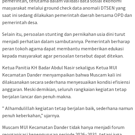
pemerintah, terutama dalam validasi data sosial ekonomi
masyarakat melalui ground check data anomali DTSEN yang
saat ini sedang dilakukan pemerintah daerah bersama OPD dan
pemerintah desa.
Selain itu, persoalan stunting dan pernikahan usia dini turut
menjadi perhatian dalam sambutannya. Pemerintah berharap
peran tokoh agama dapat membantu memberikan edukasi
kepada masyarakat agar persoalan tersebut dapat ditekan.
Ketua Panitia KH Badar Abdul Nasir sekaligus Ketua MUI
Kecamatan Dander menyampaikan bahwa Muscam kali ini
dilaksanakan secara sederhana menyesuaikan kondisi efisiensi
anggaran. Meski demikian, seluruh rangkaian kegiatan tetap
berjalan lancar dan penuh makna.
” Alhamdulillah kegiatan tetap berjalan baik, sederhana namun
penuh keberkahan,” ujarnya.
Muscam MUI Kecamatan Dander tidak hanya menjadi forum
reorganisasi kepengurusan periode 2026–2031, tetapi juga