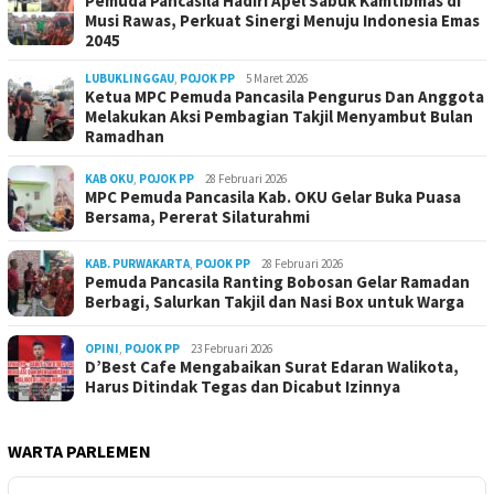
Pemuda Pancasila Hadiri Apel Sabuk Kamtibmas di
Musi Rawas, Perkuat Sinergi Menuju Indonesia Emas
2045
LUBUKLINGGAU
,
POJOK PP
5 Maret 2026
Ketua MPC Pemuda Pancasila Pengurus Dan Anggota
Melakukan Aksi Pembagian Takjil Menyambut Bulan
Ramadhan
KAB OKU
,
POJOK PP
28 Februari 2026
MPC Pemuda Pancasila Kab. OKU Gelar Buka Puasa
Bersama, Pererat Silaturahmi
KAB. PURWAKARTA
,
POJOK PP
28 Februari 2026
Pemuda Pancasila Ranting Bobosan Gelar Ramadan
Berbagi, Salurkan Takjil dan Nasi Box untuk Warga
OPINI
,
POJOK PP
23 Februari 2026
D’Best Cafe Mengabaikan Surat Edaran Walikota,
Harus Ditindak Tegas dan Dicabut Izinnya
WARTA PARLEMEN