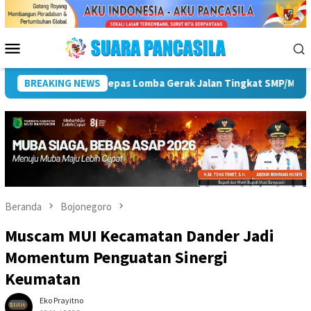
Loncat
ke
konten
Menu
Mobile
an HUT ke-81 RI
BREAKING NEWS
Pemkot Lubuk Linggau Sosialisasikan T
Beranda
Bojonegoro
Muscam MUI Kecamatan Dander Jadi
Momentum Penguatan Sinergi
Keumatan
Eko Prayitno