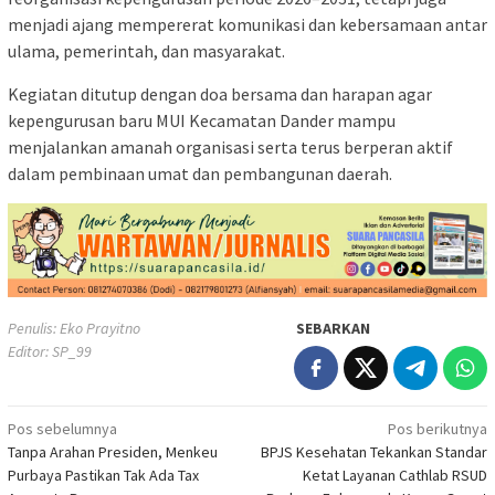
menjadi ajang mempererat komunikasi dan kebersamaan antar
ulama, pemerintah, dan masyarakat.
Kegiatan ditutup dengan doa bersama dan harapan agar
kepengurusan baru MUI Kecamatan Dander mampu
menjalankan amanah organisasi serta terus berperan aktif
dalam pembinaan umat dan pembangunan daerah.
Penulis: Eko Prayitno
SEBARKAN
Editor: SP_99
Navigasi
Pos sebelumnya
Pos berikutnya
Tanpa Arahan Presiden, Menkeu
BPJS Kesehatan Tekankan Standar
pos
Purbaya Pastikan Tak Ada Tax
Ketat Layanan Cathlab RSUD