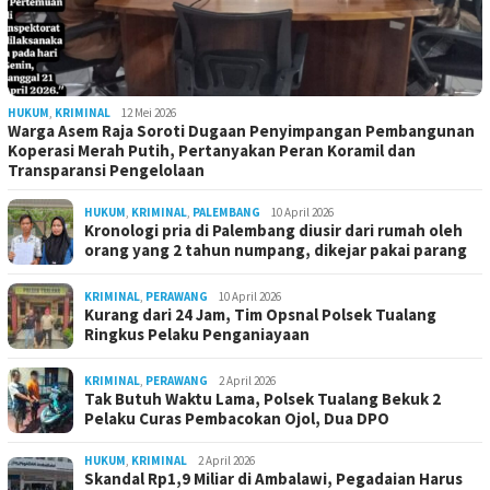
HUKUM
,
KRIMINAL
12 Mei 2026
Warga Asem Raja Soroti Dugaan Penyimpangan Pembangunan
Koperasi Merah Putih, Pertanyakan Peran Koramil dan
Transparansi Pengelolaan
HUKUM
,
KRIMINAL
,
PALEMBANG
10 April 2026
Kronologi pria di Palembang diusir dari rumah oleh
orang yang 2 tahun numpang, dikejar pakai parang
KRIMINAL
,
PERAWANG
10 April 2026
Kurang dari 24 Jam, Tim Opsnal Polsek Tualang
Ringkus Pelaku Penganiayaan
KRIMINAL
,
PERAWANG
2 April 2026
Tak Butuh Waktu Lama, Polsek Tualang Bekuk 2
Pelaku Curas Pembacokan Ojol, Dua DPO
HUKUM
,
KRIMINAL
2 April 2026
Skandal Rp1,9 Miliar di Ambalawi, Pegadaian Harus