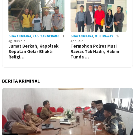
BHAYANGKARA
,
KAB. TANGERANG
1
BHAYANGKARA
,
MUSIRAWAS
22
Agustus 2025
April 2025
Jumat Berkah, Kapolsek
Termohon Polres Musi
Sepatan Gelar Bhakti
Rawas Tak Hadir, Hakim
Religi…
Tunda …
BERITA KRIMINAL