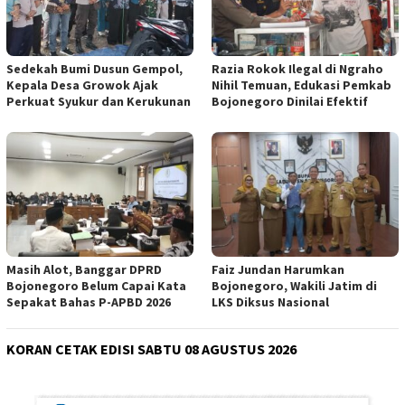
Sedekah Bumi Dusun Gempol,
Razia Rokok Ilegal di Ngraho
Kepala Desa Growok Ajak
Nihil Temuan, Edukasi Pemkab
Perkuat Syukur dan Kerukunan
Bojonegoro Dinilai Efektif
Masih Alot, Banggar DPRD
Faiz Jundan Harumkan
Bojonegoro Belum Capai Kata
Bojonegoro, Wakili Jatim di
Sepakat Bahas P-APBD 2026
LKS Diksus Nasional
KORAN CETAK EDISI SABTU 08 AGUSTUS 2026