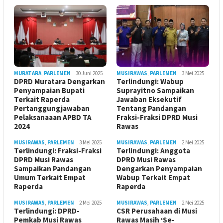
MURATARA
,
PARLEMEN
30 Juni 2025
MUSIRAWAS
,
PARLEMEN
3 Mei 2025
DPRD Muratara Dengarkan
Terlindungi: Wabup
Penyampaian Bupati
Suprayitno Sampaikan
Terkait Raperda
Jawaban Eksekutif
Pertanggungjawaban
Tentang Pandangan
Pelaksanaaan APBD TA
Fraksi-Fraksi DPRD Musi
2024
Rawas
MUSIRAWAS
,
PARLEMEN
3 Mei 2025
MUSIRAWAS
,
PARLEMEN
2 Mei 2025
Terlindungi: Fraksi-Fraksi
Terlindungi: Anggota
DPRD Musi Rawas
DPRD Musi Rawas
Sampaikan Pandangan
Dengarkan Penyampaian
Umum Terkait Empat
Wabup Terkait Empat
Raperda
Raperda
MUSIRAWAS
,
PARLEMEN
2 Mei 2025
MUSIRAWAS
,
PARLEMEN
2 Mei 2025
Terlindungi: DPRD-
CSR Perusahaan di Musi
Pemkab Musi Rawas
Rawas Masih ‘Se-